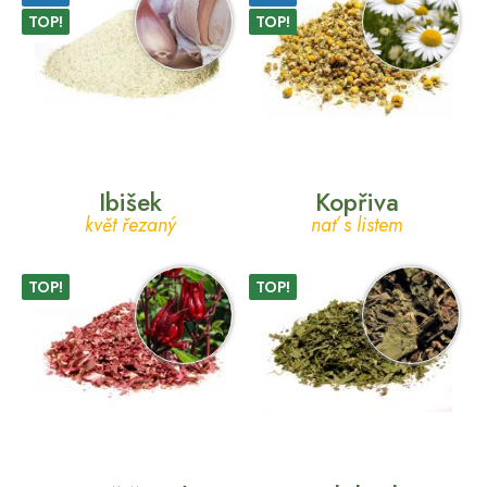
TOP!
TOP!
Ibišek
Kopřiva
květ řezaný
nať s listem
TOP!
TOP!