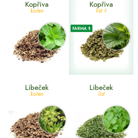
Kopřiva
Kopřiva
kořen
list ⚕
FARMA ⚕
Libeček
Libeček
kořen
list