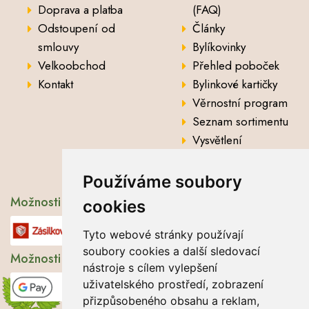
Doprava a platba
(FAQ)
Odstoupení od
Články
smlouvy
Bylíkovinky
Velkoobchod
Přehled poboček
Kontakt
Bylinkové kartičky
Věrnostní program
Seznam sortimentu
Vysvětlení
analytických údajů
Používáme soubory
Možnosti dopravy
cookies
Tyto webové stránky používají
soubory cookies a další sledovací
Možnosti platby
nástroje s cílem vylepšení
uživatelského prostředí, zobrazení
přizpůsobeného obsahu a reklam,