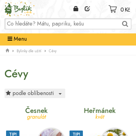
Domů
0 Kč
Menu
Bylinky dle užití
Cévy
Cévy
Toggle Dropdown
podle oblíbenosti
Česnek
Heřmánek
granulát
květ
TIP!
TIP!