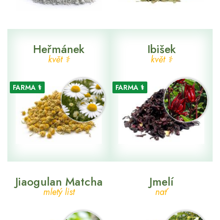
Heřmánek
Ibišek
květ ⚕
květ ⚕
FARMA ⚕
FARMA ⚕
Jiaogulan Matcha
Jmelí
mletý list
nať