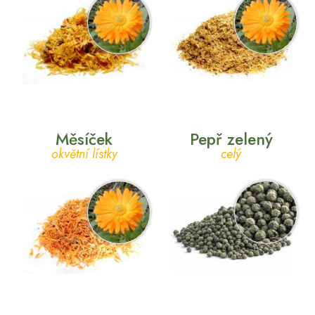
Měsíček
Pepř zelený
okvětní lístky
celý