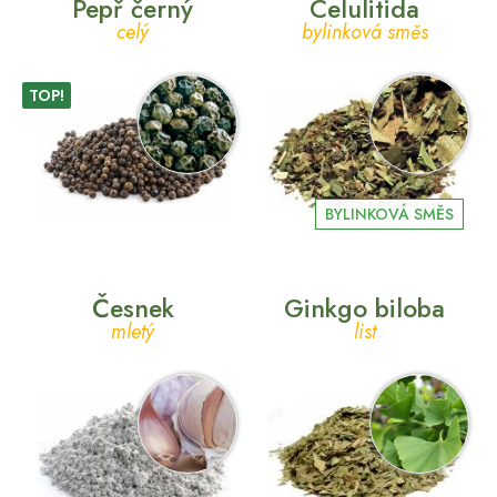
Pepř černý
Celulitida
celý
bylinková směs
TOP!
BYLINKOVÁ SMĚS
Česnek
Ginkgo biloba
mletý
list