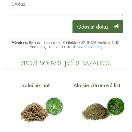
Odeslat dotaz
Výrobce:
Bylík.cz - Lbros s.r.o., K Mlékárně 57, 54303 Vrchlabí 3, IČ:
28811101, DIČ: 28811101
Obchodní podmínky
ZBOŽÍ SOUVISEJÍCÍ S BAZALKOU
Jablečník nať
Aloisie citronová list