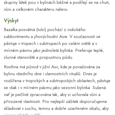
skupiny látek jsou v bylinách běžné a podílejí se na chuti,
vůni a celkovém charakteru nálevu.
Výskyt
Bazalka posvátná (tulsí) pochází z indického
subkontinentu a jihovýchodní Asie. V současnosti se
pěstuje v tropech i subtropech po celém světě a v
mírném pásmu jako jednoletá bylinka. Preferuje teplé,
slunné stanoviště a propustnou půdu.
Rostlina má původ v jižní Asii, kde je považována za
bylinu všedního dne i slavnostních rituálů. Dnes je
rozšířena v tropických a subtropických oblastech, pěstuje
se však i v mírném pásmu jako sezonní bylinka. Sušená
nať je pečlivě zpracována tak, aby si uchovala vůni a
přirozené vlastnosti. Pro nejlepší zážitek doporučujeme
skladovat v suchu, temnu a dobře uzavřeném obalu, aby