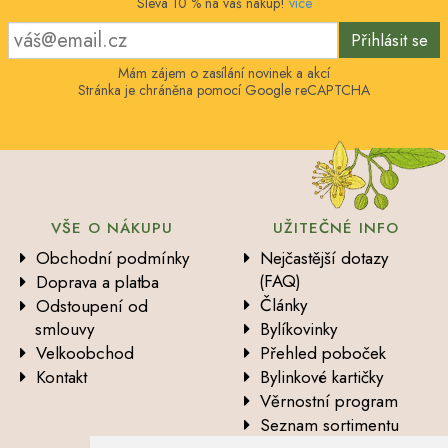
Sleva 10 % na váš nákup!
více
Přihlásit se
Mám zájem o zasílání novinek a akcí
Stránka je chráněna pomocí Google reCAPTCHA
VŠE O NÁKUPU
UŽITEČNÉ INFO
Obchodní podmínky
Nejčastější dotazy
(FAQ)
Doprava a platba
Články
Odstoupení od
smlouvy
Bylíkovinky
Velkoobchod
Přehled poboček
Kontakt
Bylinkové kartičky
Věrnostní program
Seznam sortimentu