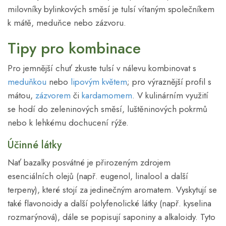
milovníky bylinkových směsí je tulsí vítaným společníkem
k mátě, meduňce nebo zázvoru.
Tipy pro kombinace
Pro jemnější chuť zkuste tulsí v nálevu kombinovat s
meduňkou
nebo
lipovým květem
; pro výraznější profil s
mátou,
zázvorem
či
kardamomem
. V kulinárním využití
se hodí do zeleninových směsí, luštěninových pokrmů
nebo k lehkému dochucení rýže.
Účinné látky
Nať bazalky posvátné je přirozeným zdrojem
esenciálních olejů (např. eugenol, linalool a další
terpeny), které stojí za jedinečným aromatem. Vyskytují se
také flavonoidy a další polyfenolické látky (např. kyselina
rozmarýnová), dále se popisují saponiny a alkaloidy. Tyto