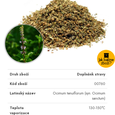
Jak balíme
zboží?
Druh zboží
Doplněnk stravy
Kód zboží
00760
Latinský název
Ocimum tenuiflorum (syn. Ocimum
sanctum)
Teplota
130-150°C
vaporizace