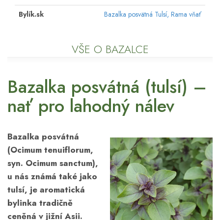
Bylík.sk
Bazalka posvätná Tulsí, Rama vňať
VŠE O BAZALCE
Bazalka posvátná (tulsí) –
nať pro lahodný nálev
Bazalka posvátná
(Ocimum tenuiflorum,
syn. Ocimum sanctum),
u nás známá také jako
tulsí, je aromatická
bylinka tradičně
ceněná v jižní Asii.