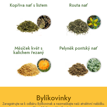
Kopřiva nať s listem
Routa nať
Měsíček květ s
Pelyněk pontský nať
kalichem řezaný
Bylíkovinky
Zaregistrujte se k odběru Bylíkovinek a nezmeškejte naši atraktivní nabídku.