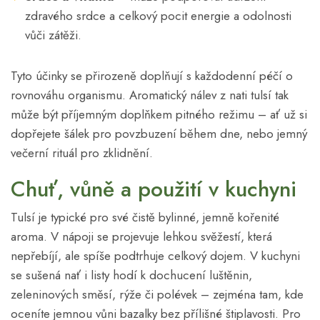
zdravého srdce a celkový pocit energie a odolnosti
vůči zátěži.
Tyto účinky se přirozeně doplňují s každodenní péčí o
rovnováhu organismu. Aromatický nálev z nati tulsí tak
může být příjemným doplňkem pitného režimu – ať už si
dopřejete šálek pro povzbuzení během dne, nebo jemný
večerní rituál pro zklidnění.
Chuť, vůně a použití v kuchyni
Tulsí je typické pro své čistě bylinné, jemně kořenité
aroma. V nápoji se projevuje lehkou svěžestí, která
nepřebíjí, ale spíše podtrhuje celkový dojem. V kuchyni
se sušená nať i listy hodí k dochucení luštěnin,
zeleninových směsí, rýže či polévek – zejména tam, kde
oceníte jemnou vůni bazalky bez přílišné štiplavosti. Pro