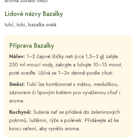
aroma zůstalo svěží.
Lidové názvy Bazalky
tulsí, tulsi, bazalka svatá
Příprava Bazalky
Nálev:
1–2 čajové lžičky nati (cca 1,5–3 g) zalijte
250 ml vroucí vody, zakryjte a luhujte 10–15 minut,
poté sceďte. Užívá se 1–3× denně podle chuti.
Směsi:
Tulsí lze kombinovat s mátou, meduňkou,
zázvorem či lipovým květem pro vyváženou chuť i
aroma.
Kuchyně:
Sušená nať se přidává do zeleninových
pokrmů, luštěnin, rýže a polévek. Přidávejte až ke
konci vaření, aby vyniklo aroma.