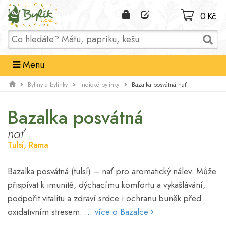
Domů
0 Kč
Menu
Bazalka posvátná nať
Byliny a bylinky
Indické bylinky
Bazalka posvátná
nať
Tulsí, Rama
Bazalka posvátná (tulsí) – nať pro aromatický nálev. Může
přispívat k imunitě, dýchacímu komfortu a vykašlávání,
podpořit vitalitu a zdraví srdce i ochranu buněk před
oxidativním stresem.
... více o Bazalce