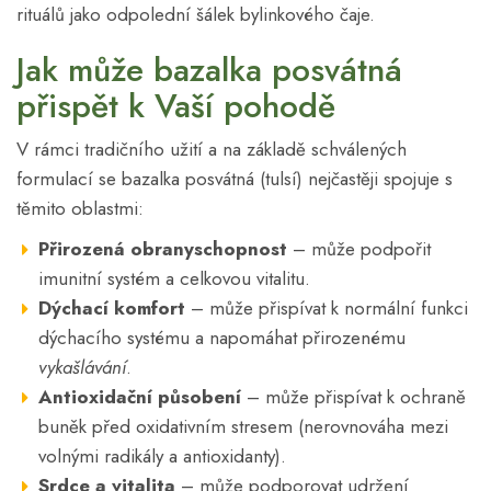
rituálů jako odpolední šálek bylinkového čaje.
Jak může bazalka posvátná
přispět k Vaší pohodě
V rámci tradičního užití a na základě schválených
formulací se bazalka posvátná (tulsí) nejčastěji spojuje s
těmito oblastmi:
Přirozená obranyschopnost
– může podpořit
imunitní systém a celkovou vitalitu.
Dýchací komfort
– může přispívat k normální funkci
dýchacího systému a napomáhat přirozenému
vykašlávání
.
Antioxidační působení
– může přispívat k ochraně
buněk před oxidativním stresem (nerovnováha mezi
volnými radikály a antioxidanty).
Srdce a vitalita
– může podporovat udržení