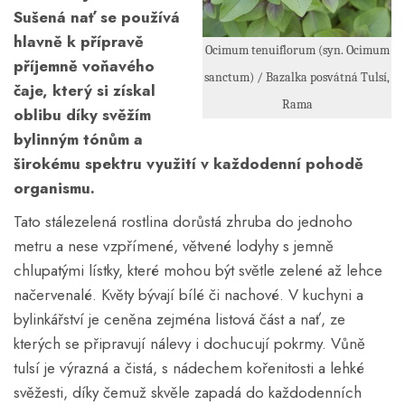
Sušená nať se používá
hlavně k přípravě
Ocimum tenuiflorum (syn. Ocimum
příjemně voňavého
sanctum) / Bazalka posvátná Tulsí,
čaje, který si získal
Rama
oblibu díky svěžím
bylinným tónům a
širokému spektru využití v každodenní pohodě
organismu.
Tato stálezelená rostlina dorůstá zhruba do jednoho
metru a nese vzpřímené, větvené lodyhy s jemně
chlupatými lístky, které mohou být světle zelené až lehce
načervenalé. Květy bývají bílé či nachové. V kuchyni a
bylinkářství je ceněna zejména listová část a nať, ze
kterých se připravují nálevy i dochucují pokrmy. Vůně
tulsí je výrazná a čistá, s nádechem kořenitosti a lehké
svěžesti, díky čemuž skvěle zapadá do každodenních