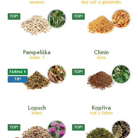
semeno
bez soli a glutamátu
TOP!
TOP!
Pampeliška
Chinin
kořen ⚕
kůra
FARMA ⚕
TOP!
TIP!
Lopuch
Kopřiva
kořen
nať s listem
TOP!
TOP!