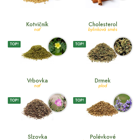
Kotvičník
Cholesterol
nať
bylinková směs
TOP!
TOP!
Vrbovka
Drmek
nať
plod
TOP!
TOP!
Slzovka
Polévkové