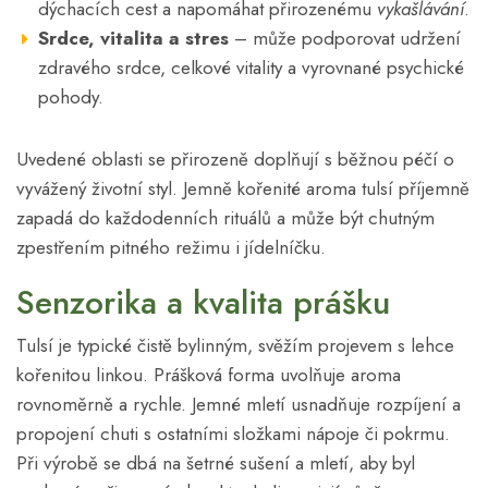
dýchacích cest a napomáhat přirozenému
vykašlávání
.
Srdce, vitalita a stres
– může podporovat udržení
zdravého srdce, celkové vitality a vyrovnané psychické
pohody.
Uvedené oblasti se přirozeně doplňují s běžnou péčí o
vyvážený životní styl. Jemně kořenité aroma tulsí příjemně
zapadá do každodenních rituálů a může být chutným
zpestřením pitného režimu i jídelníčku.
Senzorika a kvalita prášku
Tulsí je typické čistě bylinným, svěžím projevem s lehce
kořenitou linkou. Prášková forma uvolňuje aroma
rovnoměrně a rychle. Jemné mletí usnadňuje rozpíjení a
propojení chuti s ostatními složkami nápoje či pokrmu.
Při výrobě se dbá na šetrné sušení a mletí, aby byl