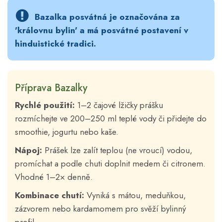
Bazalka posvátná je označována za
'královnu bylin' a má posvátné postavení v
hinduistické tradici.
Příprava Bazalky
Rychlé použití:
1–2 čajové lžičky prášku
rozmíchejte ve 200–250 ml teplé vody či přidejte do
smoothie, jogurtu nebo kaše.
Nápoj:
Prášek lze zalít teplou (ne vroucí) vodou,
promíchat a podle chuti doplnit medem či citronem.
Vhodné 1–2× denně.
Kombinace chutí:
Vyniká s mátou, meduňkou,
zázvorem nebo kardamomem pro svěží bylinný