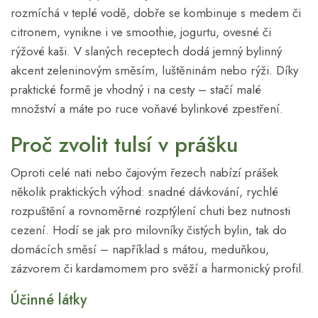
rozmíchá v teplé vodě, dobře se kombinuje s medem či
citronem, vynikne i ve smoothie, jogurtu, ovesné či
rýžové kaši. V slaných receptech dodá jemný bylinný
akcent zeleninovým směsím, luštěninám nebo rýži. Díky
praktické formě je vhodný i na cesty – stačí malé
množství a máte po ruce voňavé bylinkové zpestření.
Proč zvolit tulsí v prášku
Oproti celé nati nebo čajovým řezech nabízí prášek
několik praktických výhod: snadné dávkování, rychlé
rozpuštění a rovnoměrné rozptýlení chuti bez nutnosti
cezení. Hodí se jak pro milovníky čistých bylin, tak do
domácích směsí – například s mátou, meduňkou,
zázvorem či kardamomem pro svěží a harmonický profil.
Účinné látky