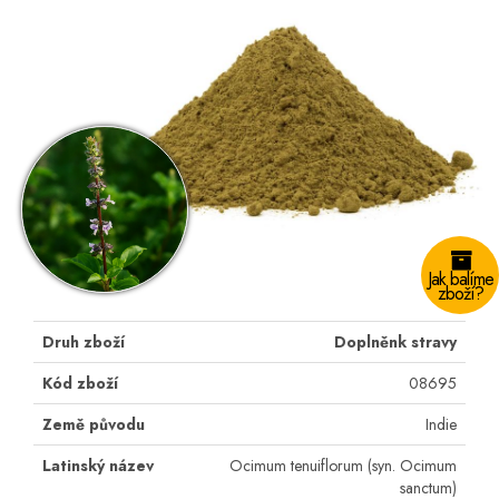
Jak balíme
zboží?
Druh zboží
Doplněnk stravy
Kód zboží
08695
Země původu
Indie
Latinský název
Ocimum tenuiflorum (syn. Ocimum
sanctum)