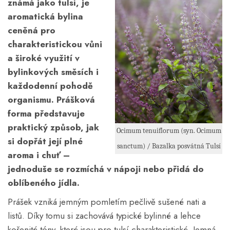
známá jako tulsí, je
aromatická bylina
ceněná pro
charakteristickou vůni
a široké využití v
bylinkových směsích i
každodenní pohodě
organismu. Prášková
forma představuje
praktický způsob, jak
Ocimum tenuiflorum (syn. Ocimum
si dopřát její plné
sanctum) / Bazalka posvátná Tulsí
aroma i chuť –
jednoduše se rozmíchá v nápoji nebo přidá do
oblíbeného jídla.
Prášek vzniká jemným pomletím pečlivě sušené nati a
listů. Díky tomu si zachovává typické bylinné a lehce
kořenité tóny, které jsou pro tulsí charakteristické. Jemná