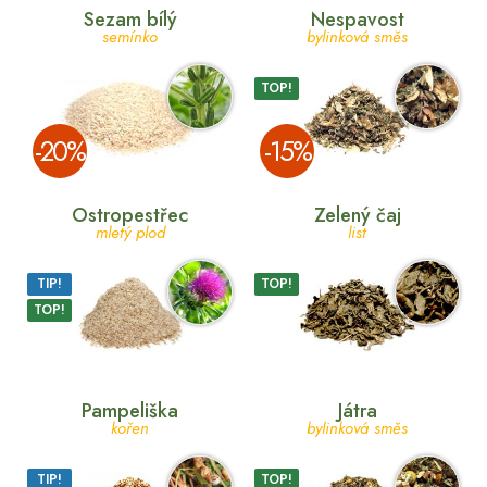
Sezam bílý
Nespavost
semínko
bylinková směs
TOP!
­-20%
­-15%
Ostropestřec
Zelený čaj
mletý plod
list
TIP!
TOP!
TOP!
Pampeliška
Játra
kořen
bylinková směs
TIP!
TOP!