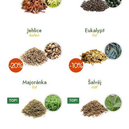
Jehlice
Eukalypt
kořen
list
­-20%
­-10%
Majoránka
Šalvěj
list
nať
TOP!
TOP!