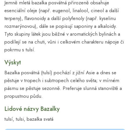
Jemně mletá bazalka posvátná přirozeně obsahuje
esenciální oleje (např. eugenol, linalool, cineol a další
terpeny), flavonoidy a další polyfenoly (např. kyselinu
rozmarýnovou), dále se popisují saponiny a alkaloidy.
Tyto skupiny látek jsou běžné v aromatických bylinách a
podílejí se na chuti, vůni i celkovém charakteru nápoje či
pokrmu s tulsí.
Výskyt
Bazalka posvátná (tulsí) pochází z jižní Asie a dnes se
pěstuje v tropech i subtropech celého světa; v mírném
pásmu se pěstuje sezonně. Preferuje slunná stanoviště a
propustnou půdu.
Lidové názvy Bazalky
tulsí, tulsi, bazalka svatá