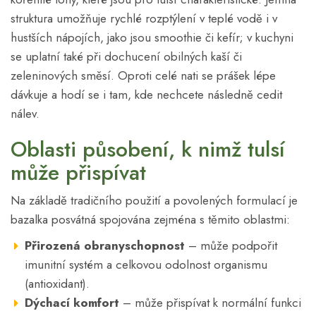
struktura umožňuje rychlé rozptýlení v teplé vodě i v
hustších nápojích, jako jsou smoothie či kefír; v kuchyni
se uplatní také při dochucení obilných kaší či
zeleninových směsí. Oproti celé nati se prášek lépe
dávkuje a hodí se i tam, kde nechcete následně cedit
nálev.
Oblasti působení, k nimž tulsí
může přispívat
Na základě tradičního použití a povolených formulací je
bazalka posvátná spojována zejména s těmito oblastmi:
Přirozená obranyschopnost
– může podpořit
imunitní systém a celkovou odolnost organismu
(antioxidant).
Dýchací komfort
– může přispívat k normální funkci