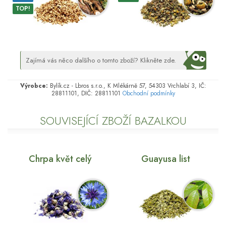
TOP!
Zajímá vás něco dalšího o tomto zboží? Klikněte zde.
Výrobce:
Bylík.cz - Lbros s.r.o., K Mlékárně 57, 54303 Vrchlabí 3, IČ:
28811101, DIČ: 28811101
Obchodní podmínky
SOUVISEJÍCÍ ZBOŽÍ BAZALKOU
Chrpa květ celý
Guayusa list