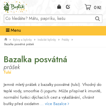
Domů
0 Kč
Menu
Byliny a bylinky
Indické bylinky
Prášky
Bazalka posvátná prášek
Bazalka posvátná
prášek
Tulsí
Jemně mletý prášek z bazalky posvátné (tulsí). Vhodný do
teplé vody, smoothie či jogurtu. Může přispívat k imunitě,
normální funkci dýchacích cest a vykašlávání, chránit
buňky před oxidativn
... více Bazalce