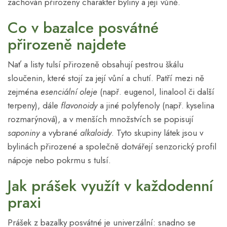
zachován přirozený charakter byliny a její vůně.
Co v bazalce posvátné
přirozeně najdete
Nať a listy tulsí přirozeně obsahují pestrou škálu
sloučenin, které stojí za její vůní a chutí. Patří mezi ně
zejména
esenciální oleje
(např. eugenol, linalool či další
terpeny), dále
flavonoidy
a jiné polyfenoly (např. kyselina
rozmarýnová), a v menších množstvích se popisují
saponiny
a vybrané
alkaloidy
. Tyto skupiny látek jsou v
bylinách přirozené a společně dotvářejí senzorický profil
nápoje nebo pokrmu s tulsí.
Jak prášek využít v každodenní
praxi
Prášek z bazalky posvátné je univerzální: snadno se