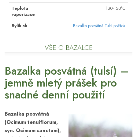
Teplota
130-150°C
vaporizace
Bylík.sk
Bazalka posvätná Tulsí prášok
VŠE O BAZALCE
Bazalka posvátná (tulsí) –
jemně mletý prášek pro
snadné denní použití
Bazalka posvátná
(Ocimum tenuiflorum,
syn. Ocimum sanctum),