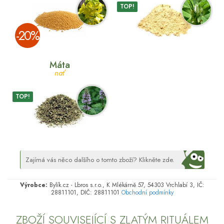
TOP!
­-20%
Máta
nať
TOP!
Zajímá vás něco dalšího o tomto zboží? Klikněte zde.
Výrobce:
Bylík.cz - Lbros s.r.o., K Mlékárně 57, 54303 Vrchlabí 3, IČ:
28811101, DIČ: 28811101
Obchodní podmínky
ZBOŽÍ SOUVISEJÍCÍ S ZLATÝM RITUÁLEM