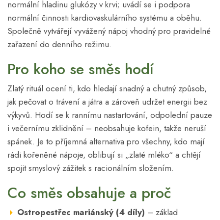
normální hladinu glukózy v krvi; uvádí se i podpora
normální činnosti kardiovaskulárního systému a oběhu.
Společně vytvářejí vyvážený nápoj vhodný pro pravidelné
zařazení do denního režimu.
Pro koho se směs hodí
Zlatý rituál ocení ti, kdo hledají snadný a chutný způsob,
jak pečovat o trávení a játra a zároveň udržet energii bez
výkyvů. Hodí se k rannímu nastartování, odpolední pauze
i večernímu zklidnění – neobsahuje kofein, takže neruší
spánek. Je to příjemná alternativa pro všechny, kdo mají
rádi kořeněné nápoje, oblibují si „zlaté mléko“ a chtějí
spojit smyslový zážitek s racionálním složením.
Co směs obsahuje a proč
Ostropestřec mariánský (4 díly)
– základ