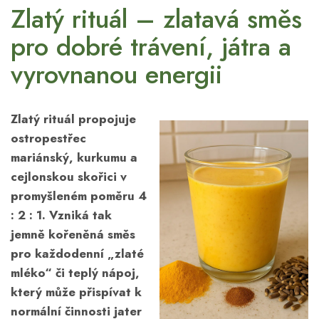
Zlatý rituál – zlatavá směs
pro dobré trávení, játra a
vyrovnanou energii
Zlatý rituál propojuje
ostropestřec
mariánský, kurkumu a
cejlonskou skořici v
promyšleném poměru 4
: 2 : 1. Vzniká tak
jemně kořeněná směs
pro každodenní „zlaté
mléko“ či teplý nápoj,
který může přispívat k
normální činnosti jater