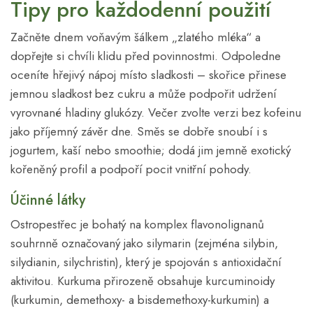
Tipy pro každodenní použití
Začněte dnem voňavým šálkem „zlatého mléka“ a
dopřejte si chvíli klidu před povinnostmi. Odpoledne
oceníte hřejivý nápoj místo sladkosti – skořice přinese
jemnou sladkost bez cukru a může podpořit udržení
vyrovnané hladiny glukózy. Večer zvolte verzi bez kofeinu
jako příjemný závěr dne. Směs se dobře snoubí i s
jogurtem, kaší nebo smoothie; dodá jim jemně exotický
kořeněný profil a podpoří pocit vnitřní pohody.
Účinné látky
Ostropestřec je bohatý na komplex flavonolignanů
souhrnně označovaný jako silymarin (zejména silybin,
silydianin, silychristin), který je spojován s antioxidační
aktivitou. Kurkuma přirozeně obsahuje kurcuminoidy
(kurkumin, demethoxy- a bisdemethoxy-kurkumin) a