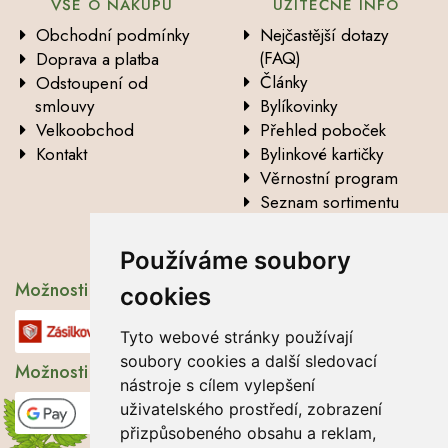
VŠE O NÁKUPU
UŽITEČNÉ INFO
Obchodní podmínky
Nejčastější dotazy
(FAQ)
Doprava a platba
Články
Odstoupení od
smlouvy
Bylíkovinky
Velkoobchod
Přehled poboček
Kontakt
Bylinkové kartičky
Věrnostní program
Seznam sortimentu
Vysvětlení analytických
údajů
Používáme soubory
Možnosti dopravy
cookies
Tyto webové stránky používají
soubory cookies a další sledovací
Možnosti platby
nástroje s cílem vylepšení
uživatelského prostředí, zobrazení
přizpůsobeného obsahu a reklam,