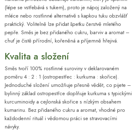
(lépe se vstřebává s tukem), proto je nápoj založený na
mléce nebo rostlinné alternativě s kapkou tuku obzvlášť
praktický. Volitelně lze přidat špetku čerstvě mletého
pepře. Směs je bez přidaného cukru, barviv a aromat –
chuť je čistě přírodní, kořeněná a příjemně hřejivá.
Kvalita a složení
Směs tvoří 100% rostlinné suroviny v deklarovaném
poměru 4 : 2 : 1 (ostropestřec : kurkuma : skořice).
Jednoduché složení umožňuje přesně vědět, co pijete –
bylinný základ ostropestřce doplňuje kurkuma s typickými
kurcuminoidy a cejlonská skořice s nízkým obsahem
kumarinu. Bez přidaného cukru a aromat, vhodné pro
každodenní rituál i vědomou práci se stravovacími
návyky.