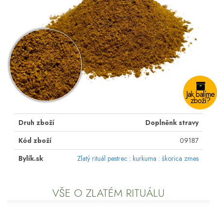
Jak balíme
zboží?
Druh zboží
Doplněnk stravy
Kód zboží
09187
Bylík.sk
Zlatý rituál pestrec : kurkuma : škorica zmes
VŠE O ZLATÉM RITUÁLU