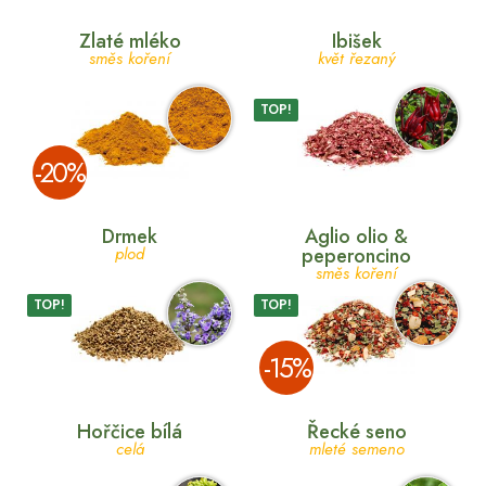
Zlaté mléko
Ibišek
směs koření
květ řezaný
TOP!
­-20%
Drmek
Aglio olio &
plod
peperoncino
směs koření
TOP!
TOP!
­-15%
Hořčice bílá
Řecké seno
celá
mleté semeno