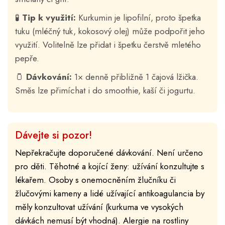
🧪
Tip k využití:
Kurkumin je lipofilní, proto špetka
tuku (mléčný tuk, kokosový olej) může podpořit jeho
využití. Volitelně lze přidat i špetku čerstvě mletého
pepře.
🫙
Dávkování:
1× denně přibližně 1 čajová lžička.
Směs lze přimíchat i do smoothie, kaší či jogurtu.
Dávejte si pozor!
Nepřekračujte doporučené dávkování. Není určeno
pro děti. Těhotné a kojící ženy: užívání konzultujte s
lékařem. Osoby s onemocněním žlučníku či
žlučovými kameny a lidé užívající antikoagulancia by
měly konzultovat užívání (kurkuma ve vysokých
dávkách nemusí být vhodná). Alergie na rostliny