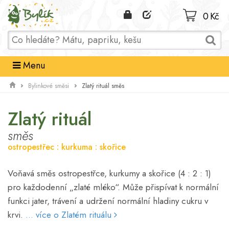
Domů
0 Kč
Menu
Zlatý rituál směs
Bylinkové směsi
Zlatý rituál
směs
ostropestřec : kurkuma : skořice
Voňavá směs ostropestřce, kurkumy a skořice (4 : 2 : 1)
pro každodenní „zlaté mléko“. Může přispívat k normální
funkci jater, trávení a udržení normální hladiny cukru v
krvi.
... více o Zlatém rituálu