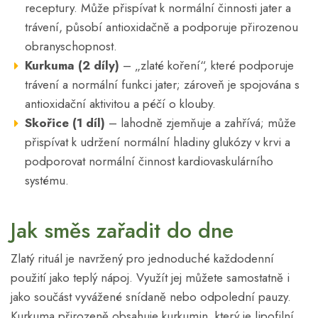
receptury. Může přispívat k normální činnosti jater a
trávení, působí antioxidačně a podporuje přirozenou
obranyschopnost.
Kurkuma (2 díly)
– „zlaté koření“, které podporuje
trávení a normální funkci jater; zároveň je spojována s
antioxidační aktivitou a péčí o klouby.
Skořice (1 díl)
– lahodně zjemňuje a zahřívá; může
přispívat k udržení normální hladiny glukózy v krvi a
podporovat normální činnost kardiovaskulárního
systému.
Jak směs zařadit do dne
Zlatý rituál je navržený pro jednoduché každodenní
použití jako teplý nápoj. Využít jej můžete samostatně i
jako součást vyvážené snídaně nebo odpolední pauzy.
Kurkuma přirozeně obsahuje kurkumin, který je lipofilní