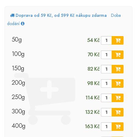
Doprava od 59 Kč, od 599 Kč nákupu zdarma
Doba
dodání
50g
54 Kč
100g
70 Kč
150g
82 Kč
200g
98 Kč
250g
114 Kč
300g
132 Kč
400g
163 Kč