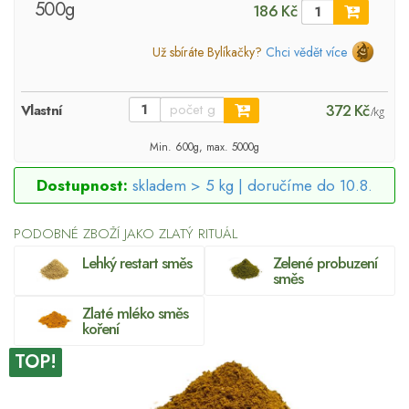
500g
186 Kč
Už sbíráte Bylíkačky?
Chci vědět více
372 Kč
Vlastní
/kg
Min. 600g, max. 5000g
Dostupnost:
skladem > 5 kg |
doručíme do 10.8.
PODOBNÉ ZBOŽÍ JAKO ZLATÝ RITUÁL
Lehký restart směs
Zelené probuzení
směs
Zlaté mléko směs
koření
TOP!