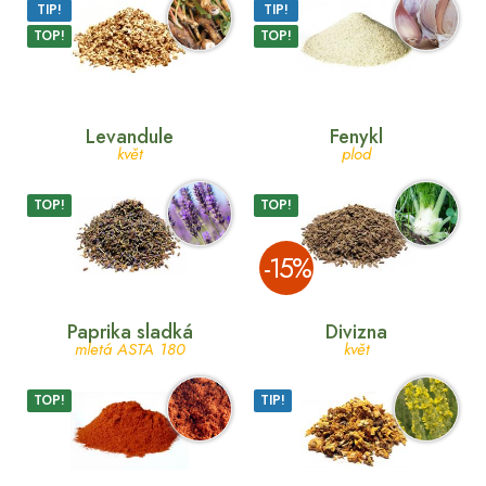
TIP!
TIP!
TOP!
TOP!
Levandule
Fenykl
květ
plod
TOP!
TOP!
­-15%
Paprika sladká
Divizna
mletá ASTA 180
květ
TOP!
TIP!