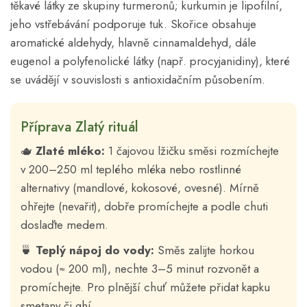
těkavé látky ze skupiny turmeronů; kurkumin je lipofilní,
jeho vstřebávání podporuje tuk. Skořice obsahuje
aromatické aldehydy, hlavně cinnamaldehyd, dále
eugenol a polyfenolické látky (např. procyjanidiny), které
se uvádějí v souvislosti s antioxidačním působením.
Příprava Zlatý rituál
🫖
Zlaté mléko:
1 čajovou lžičku směsi rozmíchejte
v 200–250 ml teplého mléka nebo rostlinné
alternativy (mandlové, kokosové, ovesné). Mírně
ohřejte (nevařit), dobře promíchejte a podle chuti
doslaďte medem.
🍵
Teplý nápoj do vody:
Směs zalijte horkou
vodou (≈ 200 ml), nechte 3–5 minut rozvonět a
promíchejte. Pro plnější chuť můžete přidat kapku
smetany či ghí.