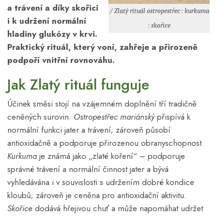
a trávení a díky skořici
/ Zlatý rituál ostropestřec : kurkuma
i k udržení normální
: skořice
hladiny glukózy v krvi.
Praktický rituál, který voní, zahřeje a přirozeně
podpoří vnitřní rovnováhu.
Jak Zlatý rituál funguje
Účinek směsi stojí na vzájemném doplnění tří tradičně
ceněných surovin.
Ostropestřec mariánský
přispívá k
normální funkci jater a trávení; zároveň působí
antioxidačně a podporuje přirozenou obranyschopnost.
Kurkuma
je známá jako „zlaté koření“ – podporuje
správné trávení a normální činnost jater a bývá
vyhledávána i v souvislosti s udržením dobré kondice
kloubů; zároveň je ceněna pro antioxidační aktivitu.
Skořice
dodává hřejivou chuť a může napomáhat udržet