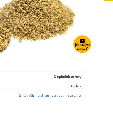
Jak balíme
zboží?
Doplněnk stravy
09162
Ľahký reštart psyllium : pestrec : maca zmes