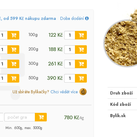
č, od 599 Kč nákupu zdarma
Doba dodání
122 Kč
100g
188 Kč
200g
261 Kč
300g
390 Kč
500g
Už sbíráte Bylíkačky?
Chci vědět více
Druh zboží
Kód zboží
Bylík.sk
780 Kč
/kg
Min. 600g, max. 5000g