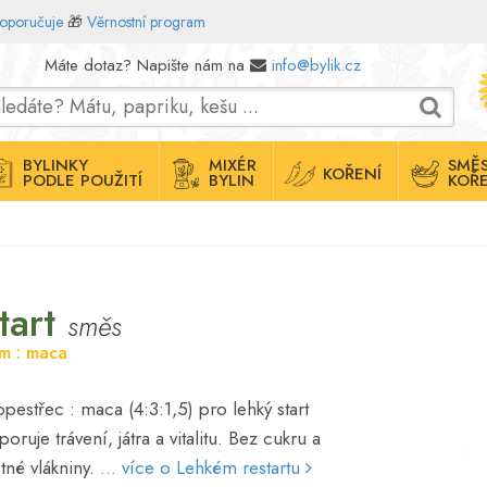
doporučuje
🎁
Věrnostní program
Máte dotaz? Napište nám na
info@bylik.cz
BYLINKY
MIXÉR
SMĚS
KOŘENÍ
PODLE POUŽITÍ
BYLIN
KOŘE
tart
směs
um : maca
pestřec : maca (4:3:1,5) pro lehký start
uje trávení, játra a vitalitu. Bez cukru a
tné vlákniny.
... více o Lehkém restartu