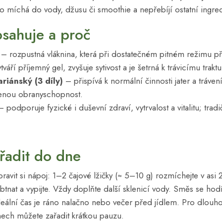
 míchá do vody, džusu či smoothie a nepřebíjí ostatní ingre
sahuje a proč
– rozpustná vláknina, která při dostatečném pitném režimu při
áří příjemný gel, zvyšuje sytivost a je šetrná k trávicímu traktu
riánský (3 díly)
– přispívá k normální činnosti jater a tráven
enou obranyschopnost.
 podporuje fyzické i duševní zdraví, vytrvalost a vitalitu; tra
řadit do dne
ravit si nápoj: 1–2 čajové lžičky (≈ 5–10 g) rozmíchejte v asi
tnat a vypijte. Vždy doplňte další sklenicí vody. Směs se hod
deální čas je ráno nalačno nebo večer před jídlem. Pro dlouho
ech můžete zařadit krátkou pauzu.