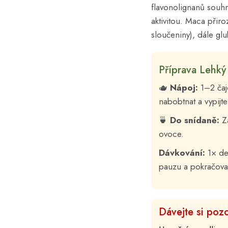
flavonolignanů souhrn
aktivitou. Maca přir
sloučeniny), dále glu
Příprava Lehký 
🫖
Nápoj:
1–2 čaj
nabobtnat a vypijte
🍵
Do snídaně:
Za
ovoce.
Dávkování:
1× de
pauzu a pokračova
Dávejte si pozo