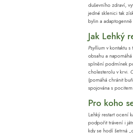
duševního zdraví, vytr
jedné sklenici tak zís
bylin a adaptogenně
Jak Lehký r
Psyllium
v kontaktu s
obsahu a napomáhá pr
splnění podmínek pou
cholesterolu v krvi.
O
(pomáhá chránit buň
spojována s pocitem 
Pro koho s
Lehký restart ocení 
podpořit trávení i j
kdy se hodí šetrná „o