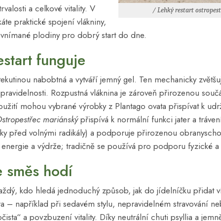
valosti a celkové vitality. V
/ Lehký restart ostropest
káte praktické spojení vlákniny,
 vnímané plodiny pro dobrý start do dne.
estart funguje
 tekutinou nabobtná a vytváří jemný gel. Ten mechanicky zvětš
avidelnosti. Rozpustná vláknina je zároveň přirozenou součás
žití mohou vybrané výrobky z Plantago ovata přispívat k udr
stropestřec mariánský
přispívá k normální funkci jater a tráven
ky před volnými radikály) a podporuje přirozenou obranysch
energie a výdrže; tradičně se používá pro podporu fyzické a
e směs hodí
každý, kdo hledá jednoduchý způsob, jak do jídelníčku přidat v
átra – například při sedavém stylu, nepravidelném stravování
čista“ a povzbuzení vitality. Díky neutrální chuti psyllia a jem