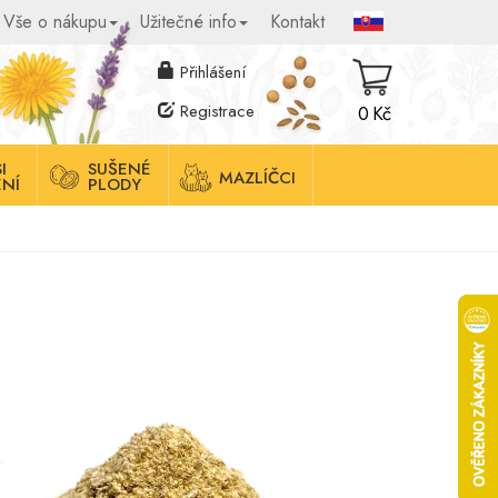
Vše o nákupu
Užitečné info
Kontakt
Přihlášení
Registrace
0 Kč
I
SUŠENÉ
MAZLÍČCI
NÍ
PLODY