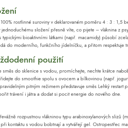
ožení
 100% rostlinné suroviny v deklarovaném poměru 4 : 3 : 1,5 b
y jednoduchému složení přesně víte, co pijete – vláknina z psyl
 typickými bioaktivními látkami (např. macamidy) působí zcela
adá do moderního, funkčního jídelníčku, a přitom respektuje tr
aždodenní použití
 směs do sklenice s vodou, promíchejte, nechte krátce nabobt
 Přidejte do smoothie spolu s ovocem a bílkovinou (např. jogur
pravidelným pitným režimem představuje směs Lehký restart pra
ořit trávení i játra a dodat si pocit energie do nového dne.
převážně rozpustnou vlákninou typu arabinoxylanových slizů (m
é při kontaktu s vodou bobtnají a vytvářejí gel. Ostropestřec 