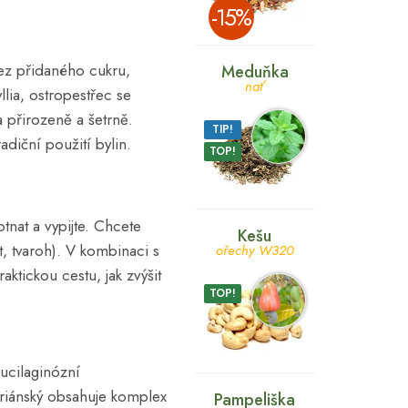
­-15%
ez přidaného cukru,
Meduňka
nať
lia, ostropestřec se
 přirozeně a šetrně.
TIP!
adiční použití bylin.
TOP!
nat a vypijte. Chcete
Kešu
t, tvaroh). V kombinaci s
ořechy W320
ktickou cestu, jak zvýšit
TOP!
ucilaginózní
mariánský obsahuje komplex
Pampeliška