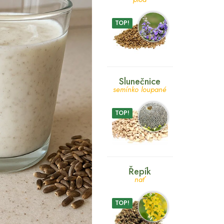
TOP!
Slunečnice
semínko loupané
TOP!
Řepík
nať
TOP!