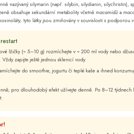
ně nazývaný silymarin (např. silybin, silydianin, silychristin), 
ozeně obsahuje sekundární metabolity včetně
macamidů
a
mac
kosinoláty; tyto látky jsou zmiňovány v souvislosti s podporou vi
restart
ové lžičky (≈ 5–10 g) rozmíchejte v ≈ 200 ml vody nebo džus
. Vždy zapijte ještě jednou sklenicí vody.
míchejte do smoothie, jogurtu či teplé kaše a ihned konzumujt
nně; pro dlouhodobý efekt užívejte denně. Po 8–12 týdnech l
t.
r!