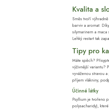
Kvalita a sl
Směs tvoří výhradně
barviv a aromat. Dík
silymarinem a maca s
Lehký restart tak zap
Tipy pro k
Máte spěch? Přisypte
výživnější variantu?
vyváženou stravou a 
příjem vlákniny, podp
Účinné látky
Psyllium je tvořeno 
polysacharidy), kter