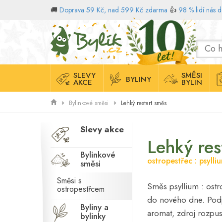
🚚
Doprava 59 Kč, nad 599 Kč zdarma
👍
98 % lidí nás 
Domů
SLEVY
SMĚSI
BYLINY
AKCE
BYLIN
Lehký restart směs
Bylinkové směsi
Slevy akce
Lehký res
Bylinkové
ostropestřec : psylli
směsi
Směsi s
Směs psyllium : ostro
ostropestřcem
do nového dne. Podpor
Byliny a
aromat, zdroj rozpus
bylinky