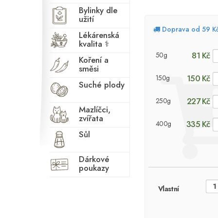
Bylinky dle
užití
Doprava od 59 K
Lékárenská
kvalita ⚕
81 Kč
50g
Koření a
směsi
150 Kč
150g
Suché plody
227 Kč
250g
Mazlíčci,
zvířata
335 Kč
400g
Sůl
Dárkové
poukazy
Vlastní