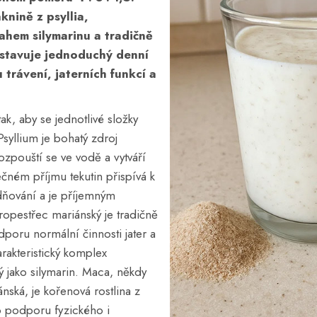
knině z psyllia,
ahem silymarinu a tradičně
stavuje jednoduchý denní
 trávení, jaterních funkcí a
ak, aby se jednotlivé složky
syllium je bohatý zdroj
ozpouští se ve vodě a vytváří
tečném příjmu tekutin přispívá k
dňování a je příjemným
opestřec mariánský je tradičně
dporu normální činnosti jater a
rakteristický komplex
 jako silymarin. Maca, někdy
ská, je kořenová rostlina z
 podporu fyzického i