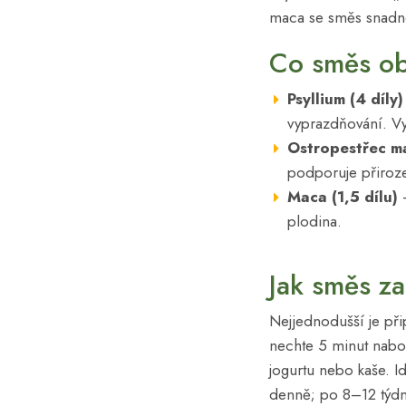
maca se směs snadno
Co směs ob
Psyllium (4 díly)
vyprazdňování. Vytv
Ostropestřec ma
podporuje přiroz
Maca (1,5 dílu)
–
plodina.
Jak směs za
Nejjednodušší je přip
nechte 5 minut nabob
jogurtu nebo kaše. I
denně; po 8–12 týdn