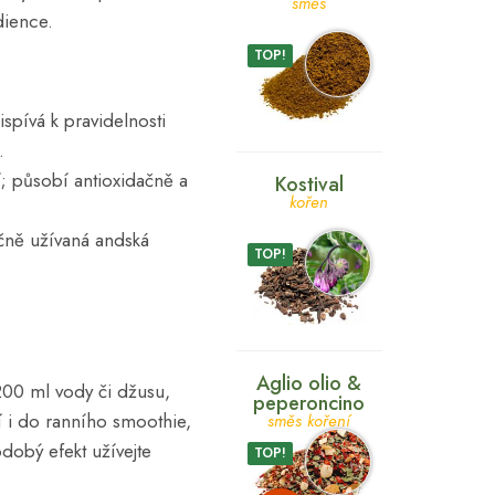
směs
dience.
TOP!
spívá k pravidelnosti
.
í; působí antioxidačně a
Kostival
kořen
dičně užívaná andská
TOP!
Aglio olio &
 200 ml vody či džusu,
peperoncino
í i do ranního smoothie,
směs koření
dobý efekt užívejte
TOP!