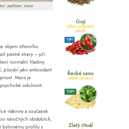
řec : psyllium : maca
Goji
výběr sušených
plodů
TIP!
uje objem střevního
tí pestré stravy – při
žení normální hladiny
í, působí jako antioxidant
Řecké seno
opnost.
Maca
je
mleté semeno
 psychické odolnosti.
TOP!
íce vlákniny a současně
 nebo náročných obdobích,
Zlatý rituál
ně bylinnému profilu s