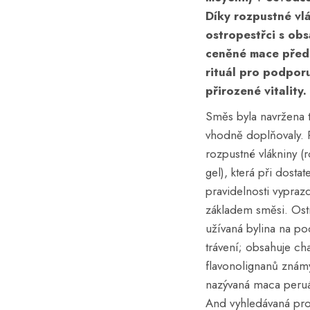
Díky rozpustné vlá
ostropestřci s obs
ceněné mace před
rituál pro podporu
přirozené vitality.
Směs byla navržena t
vhodně doplňovaly. P
rozpustné vlákniny (r
gel), která při dosta
pravidelnosti vypraz
základem směsi. Ostr
užívaná bylina na po
trávení; obsahuje cha
flavonolignanů známý
nazývaná maca peruán
And vyhledávaná pro