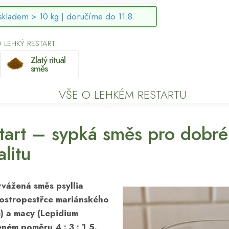
skladem > 10 kg |
doručíme do 11.8.
 LEHKÝ RESTART
Zlatý rituál
směs
VŠE O LEHKÉM RESTARTU
tart – sypká směs pro dobré 
alitu
yvážená směs psyllia
 ostropestřce mariánského
) a macy (Lepidium
ném poměru 4 : 3 : 1,5.