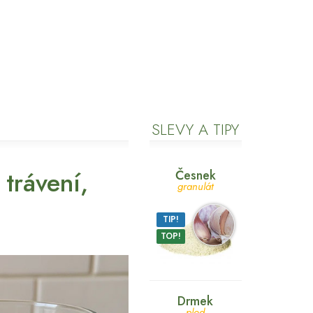
SLEVY A TIPY
trávení,
Česnek
granulát
TIP!
TOP!
Drmek
plod