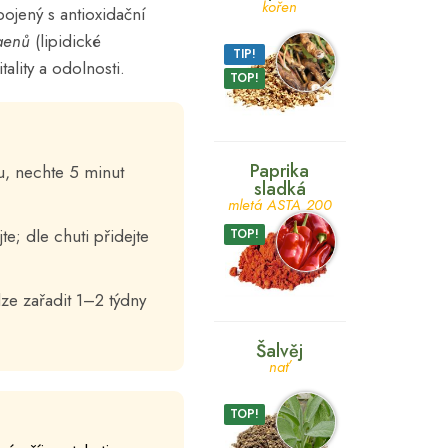
kořen
spojený s antioxidační
aenů
(lipidické
TIP!
tality a odolnosti.
TOP!
Paprika
u, nechte 5 minut
sladká
mletá ASTA 200
e; dle chuti přidejte
TOP!
ze zařadit 1–2 týdny
Šalvěj
nať
TOP!