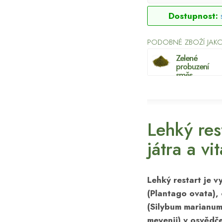
Dostupnost:
PODOBNÉ ZBOŽÍ JAKO
Zelené
probuzení
směs
Lehký res
játra a vit
Lehký restart je v
(Plantago ovata),
(Silybum marianum
meyenii) v osvědče