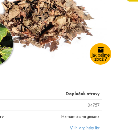
Jak balíme
zboží?
Doplněnk stravy
04757
ev
Hamamelis virginiana
Vilín virgínsky list