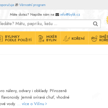
doporučuje
🎁
Věrnostní program
Máte dotaz? Napište nám na
info@bylik.cz
BYLINKY
MIXÉR
SMĚS
KOŘENÍ
PODLE POUŽITÍ
BYLIN
KOŘE
t pro nálevy, odvary i obklady. Přirozeně
 a flavonoidy. Jemně svíravá chuť; vhodné
ové vody.
... více o Vilínu