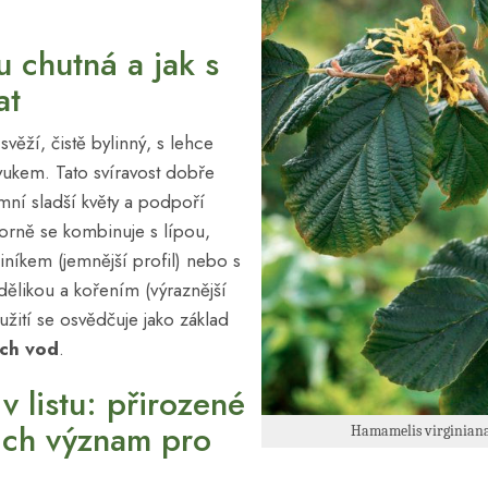
ínu chutná a jak s
at
 svěží, čistě bylinný, s lehce
ukem. Tato svíravost dobře
ní sladší květy a podpoří
orně se kombinuje s lípou,
níkem (jemnější profil) nebo s
dělikou a kořením (výraznější
užití se osvědčuje jako základ
ch vod
.
v listu: přirozené
jich význam pro
Hamamelis virginiana 