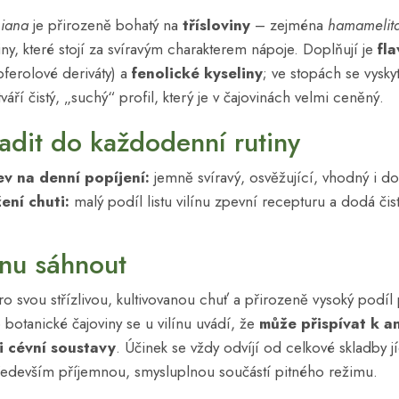
niana
je přirozeně bohatý na
třísloviny
– zejména
hamamelit
ny, které stojí za svíravým charakterem nápoje. Doplňují je
fl
ferolové deriváty) a
fenolické kyseliny
; ve stopách se vysky
tváří čistý, „suchý“ profil, který je v čajovinách velmi ceněný.
ařadit do každodenní rutiny
v na denní popíjení:
jemně svíravý, osvěžující, vhodný i do
ení chuti:
malý podíl listu vilínu zpevní recepturu a dodá čis
ínu sáhnout
ro svou střízlivou, kultivovanou chuť a přirozeně vysoký podíl
botanické čajoviny se u vilínu uvádí, že
může přispívat k a
i cévní soustavy
. Účinek se vždy odvíjí od celkové skladby jí
především příjemnou, smysluplnou součástí pitného režimu.