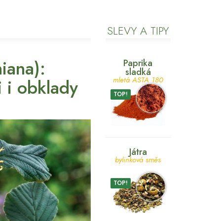
SLEVY A TIPY
niana):
Paprika
sladká
i i obklady
mletá ASTA 180
TOP!
Játra
bylinková směs
TOP!