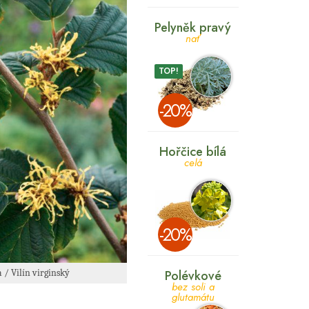
Pelyněk pravý
nať
TOP!
­-20%
Hořčice bílá
celá
­-20%
/ Vilín virginský
Polévkové
bez soli a
glutamátu