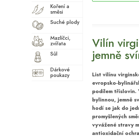
Koření a
směsi
Suché plody
Mazlíčci,
Vilín virg
zvířata
jemně sví
Sůl
Dárkové
List vilínu virgins
poukazy
evropsko-bylinářs
podílem tříslovin. 
bylinnou, jemně sv
hodí se jak do je
promyšlených směs
vyvážené stravy m
antioxidační ochra