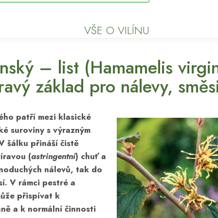
VŠE O VILÍNU
inský – list (Hamamelis virgi
ravý základ pro nálevy, směs
kého patří mezi klasické
ké suroviny s výrazným
V šálku přináší čistě
íravou (
astringentní
) chuť a
dnoduchých nálevů, tak do
í. V rámci pestré a
ůže přispívat k
ně a k normální činnosti