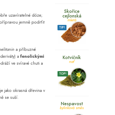
Skořice
obře uzavíratelné dóze;
cejlonská
mletá
d přípravou jemně podrťit
TIP!
litanin
a příbuzné
deriváty) a
fenolickými
Kotvičník
nať
dráží ve svíravé chuti a
TOP!
e jako okrasná dřevina v
ně se suší.
Nespavost
bylinková směs