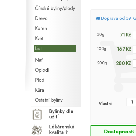
Čínské byliny/plody
Dřevo
Doprava od 59 K
Kořen
71 Kč
30g
Květ
List
167 Kč
100g
Nať
280 Kč
200g
Oplodí
Plod
Kůra
Ostatní byliny
Vlastní
Bylinky dle
užití
Lékárenská
Dostupnost:
kvalita ⚕