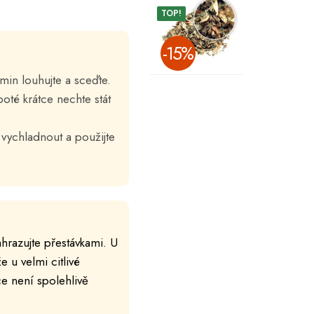
TOP!
­-15%
min louhujte a sceďte.
oté krátce nechte stát
 vychladnout a použijte
hrazujte přestávkami. U
 u velmi citlivé
e není spolehlivě