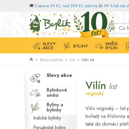
🚚
Doprava 59 Kč, nad 599 Kč zdarma
👍
98 % lidí nás 
Domů
SLEVY
SMĚSI
BYLINY
AKCE
BYLIN
Vilín list
Byliny a bylinky
List
Slevy akce
Vilín
list
Bylinkové
virginský
směsi
Byliny a
Vilín virginský – lis
bylinky
bohatý na třísloviny
Indické bylinky
také do domácí pleť
Peruánské byliny