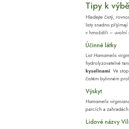
Tipy k výbě
Hledejte čistý, rovn
listy snadno přijímaj
v hmoždíři – uvolní 
Účinné látky
List
Hamamelis virgi
hydrolyzovatelné ta
kyselinami
. Ve stop
čistém bylinném prof
Výskyt
Hamamelis virginian
parcích a zahradách.
Lidové názvy Vil