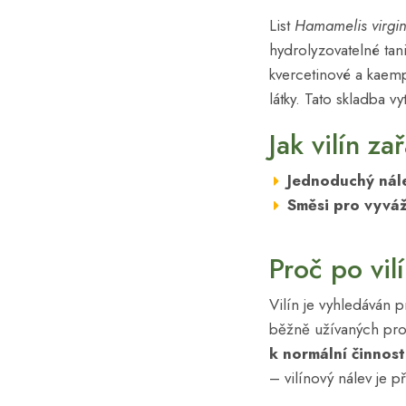
List
Hamamelis virgi
hydrolyzovatelné tani
kvercetinové a kaemp
látky. Tato skladba vy
Jak vilín z
Jednoduchý nále
Směsi pro vyváž
Proč po vil
Vilín je vyhledáván p
běžně užívaných pro 
k normální činnost
– vilínový nálev je 