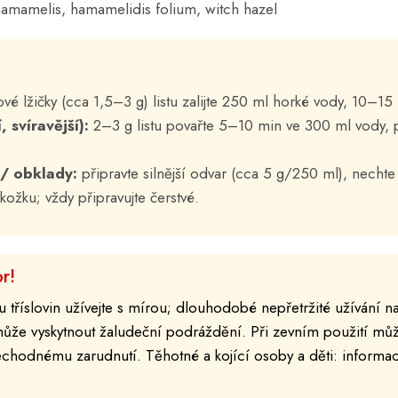
ý, hamamelis, hamamelidis folium, witch hazel
vé lžičky (cca 1,5–3 g) listu zalijte 250 ml horké vody, 10–15 
, svíravější):
2–3 g listu povařte 5–10 min ve 300 ml vody, p
/ obklady:
připravte silnější odvar (cca 5 g/250 ml), nechte
kožku; vždy připravujte čerstvé.
r!
tříslovin užívejte s mírou; dlouhodobé nepřetržité užívání na
může vyskytnout žaludeční podráždění. Při zevním použití může
echodnému zarudnutí. Těhotné a kojící osoby a děti: informac