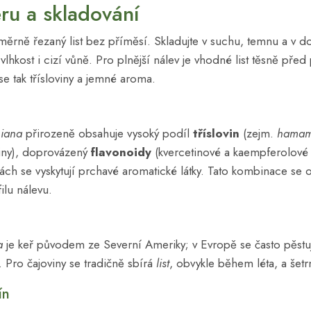
ru a skladování
oměrně řezaný list bez příměsí. Skladujte v suchu, temnu a v d
í vlhkost i cizí vůně. Pro plnější nálev je vhodné list těsně pře
se tak třísloviny a jemné aroma.
niana
přirozeně obsahuje vysoký podíl
tříslovin
(zejm.
hamame
niny), doprovázený
flavonoidy
(kvercetinové a kaempferolové 
ách se vyskytují prchavé aromatické látky. Tato kombinace se o
ilu nálevu.
a
je keř původem ze Severní Ameriky; v Evropě se často pěstuj
 Pro čajoviny se tradičně sbírá
list
, obvykle během léta, a šetr
ín