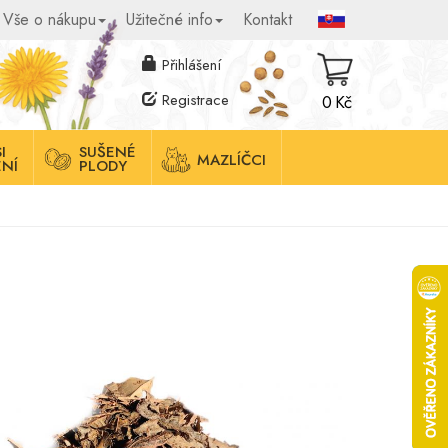
Vše o nákupu
Užitečné info
Kontakt
Přihlášení
Registrace
0 Kč
I
SUŠENÉ
MAZLÍČCI
NÍ
PLODY