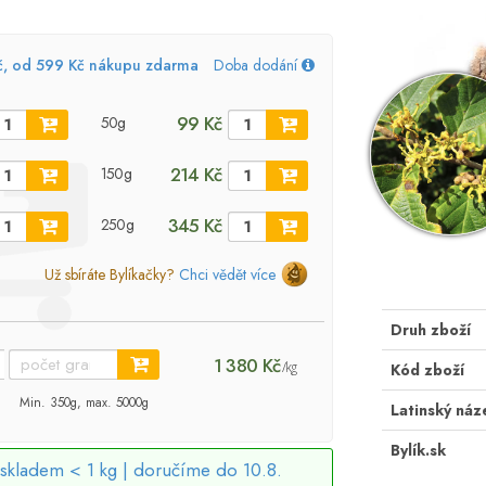
č, od 599 Kč nákupu zdarma
Doba dodání
99 Kč
50g
214 Kč
150g
345 Kč
250g
Už sbíráte Bylíkačky?
Chci vědět více
Druh zboží
1 380 Kč
/kg
Kód zboží
Min. 350g, max. 5000g
Latinský náz
Bylík.sk
skladem < 1 kg |
doručíme do 10.8.