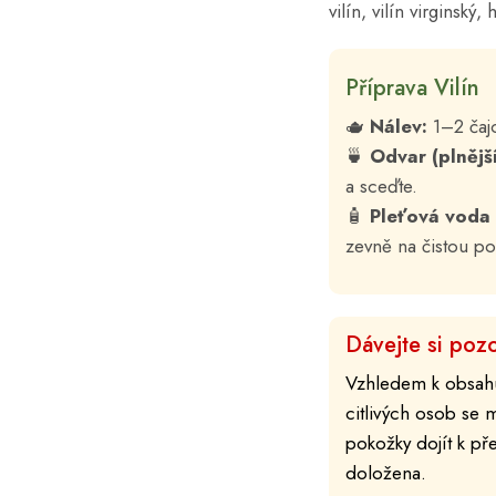
vilín, vilín virginsk
Příprava Vilín
🫖
Nálev:
1–2 čajo
🍵
Odvar (plnější
a sceďte.
🧴
Pleťová voda 
zevně na čistou po
Dávejte si pozo
Vzhledem k obsahu 
citlivých osob se 
pokožky dojít k př
doložena.