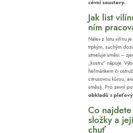
cévní soustavy.
Jak list vil
ním pracov
Nálev z listu vilínu je
trpkým, suchým dozv
stmeluje
směsi – zjem
„kostru“ nápoje. Výb
heřmánkem či ostruži
citrusovou kůrou, an
směsi). Pro zevní po
obkladů
a
pleťový
Co najdete 
složky a je
chuť