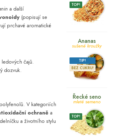
TOP!
anin
a další
avonoidy
(popisují se
tují prchavé aromatické
Ananas
sušené kroužky
TIP!
 ledových čajů.
BEZ CUKRU!
tý dozvuk.
Řecké seno
mleté semeno
 polyfenolů. V kategoriích
ntioxidační ochraně
a
TOP!
delníčku a životního stylu