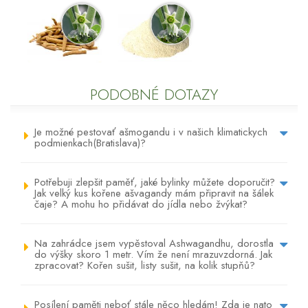
PODOBNÉ DOTAZY
Je možné pestovať ašmogandu i v našich klimatickych
podmienkach(Bratislava)?
Potřebuji zlepšit paměť, jaké bylinky můžete doporučit?
Jak velký kus kořene ašvagandy mám připravit na šálek
čaje? A mohu ho přidávat do jídla nebo žvýkat?
Na zahrádce jsem vypěstoval Ashwagandhu, dorostla
do výšky skoro 1 metr. Vím že není mrazuvzdorná. Jak
zpracovat? Kořen sušit, listy sušit, na kolik stupňů?
Posílení paměti neboť stále něco hledám! Zda je nato