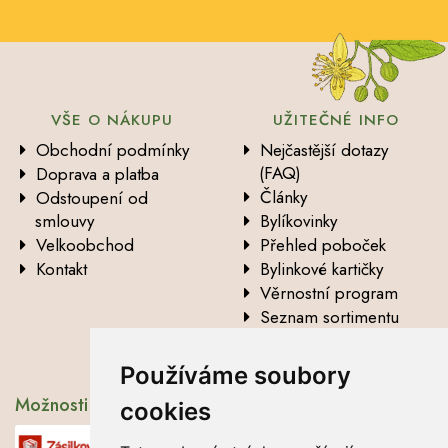
VŠE O NÁKUPU
UŽITEČNÉ INFO
Obchodní podmínky
Nejčastější dotazy
(FAQ)
Doprava a platba
Články
Odstoupení od
smlouvy
Bylíkovinky
Velkoobchod
Přehled poboček
Kontakt
Bylinkové kartičky
Věrnostní program
Seznam sortimentu
Vysvětlení analytických
údajů
Používáme soubory
Možnosti dopravy
cookies