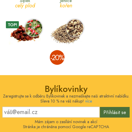
Šípek
Jehlice
celý plod
kořen
TOP!
­-20%
Bylíkovinky
Zaregistrujte se k odběru Bylíkovinek a nezmeškejte naši atraktivní nabídku.
Sleva 10 % na váš nákup!
více
Přihlásit se
Mám zájem o zasílání novinek a akcí
Stránka je chráněna pomocí Google reCAPTCHA