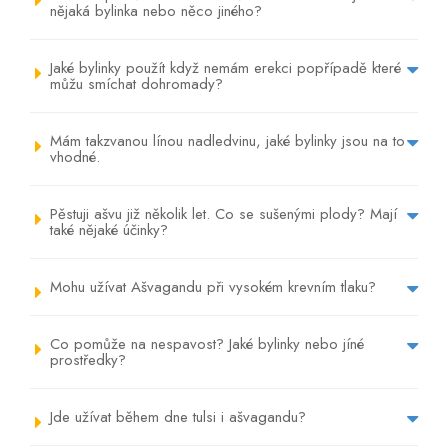
nějaká bylinka nebo něco jiného?
Jaké bylinky použít když nemám erekci popřípadě které
můžu smíchat dohromady?
Mám takzvanou línou nadledvinu, jaké bylinky jsou na to
vhodné.
Pěstuji ašvu již několik let. Co se sušenými plody? Mají
také nějaké účinky?
Mohu užívat Ašvagandu při vysokém krevním tlaku?
Co pomůže na nespavost? Jaké bylinky nebo jíné
prostředky?
Jde užívat během dne tulsi i ašvagandu?