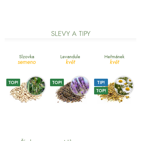
SLEVY A TIPY
Slzovka
Levandule
Heřmánek
semeno
květ
květ
TOP!
TOP!
TIP!
TOP!