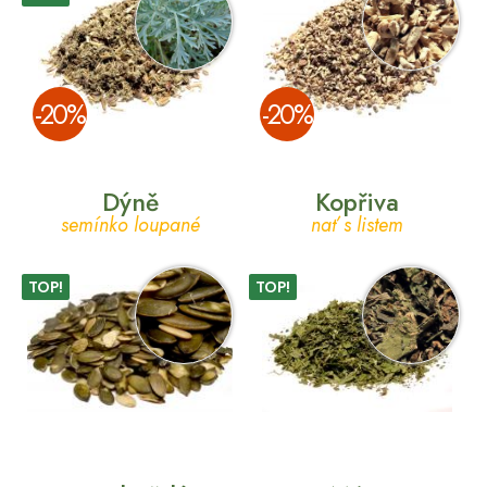
­-20%
­-20%
Dýně
Kopřiva
semínko loupané
nať s listem
TOP!
TOP!