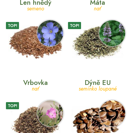
Len hnědý
Máta
semeno
nať
TOP!
TOP!
Vrbovka
Dýně EU
nať
semínko loupané
TOP!