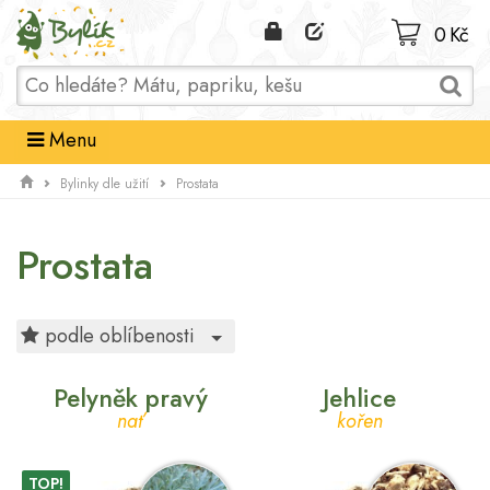
Domů
0 Kč
Menu
Bylinky dle užití
Prostata
Prostata
Toggle Dropdown
podle oblíbenosti
Pelyněk pravý
Jehlice
nať
kořen
TOP!