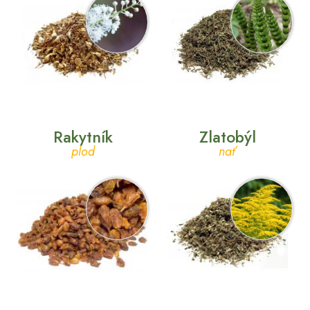
Rakytník
Zlatobýl
plod
nať