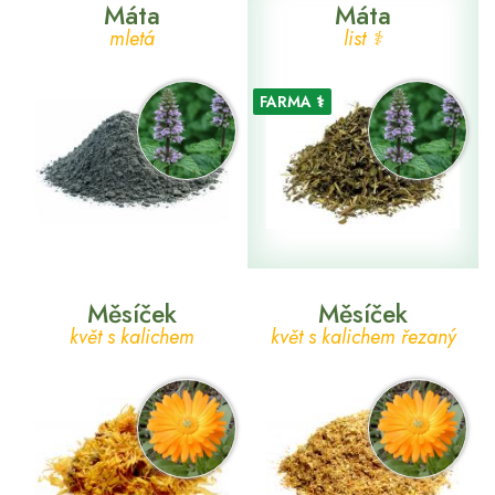
Máta
Máta
mletá
list ⚕
FARMA ⚕
Měsíček
Měsíček
květ s kalichem
květ s kalichem řezaný