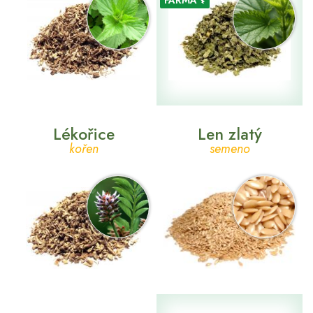
FARMA ⚕
Lékořice
Len zlatý
kořen
semeno