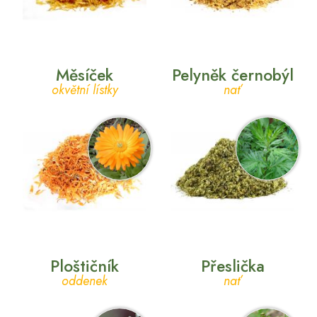
Měsíček
Pelyněk černobýl
okvětní lístky
nať
Ploštičník
Přeslička
oddenek
nať