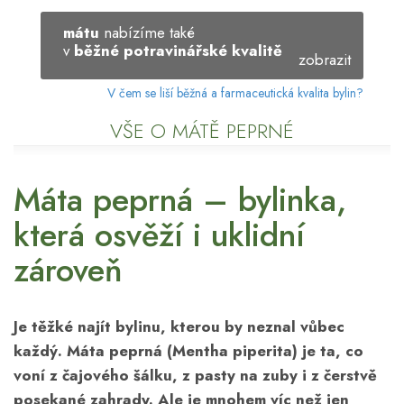
mátu
nabízíme také
v
běžné potravinářské kvalitě
zobrazit
V čem se liší běžná a farmaceutická kvalita bylin?
VŠE O MÁTĚ PEPRNÉ
Máta peprná – bylinka,
která osvěží i uklidní
zároveň
Je těžké najít bylinu, kterou by neznal vůbec
každý. Máta peprná (Mentha piperita) je ta, co
voní z čajového šálku, z pasty na zuby i z čerstvě
posekané zahrady. Ale je mnohem víc než jen