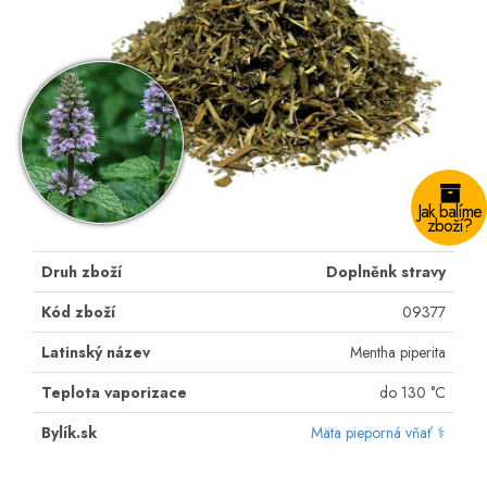
Jak balíme
zboží?
Druh zboží
Doplněnk stravy
Kód zboží
09377
Latinský název
Mentha piperita
Teplota vaporizace
do 130 °C
Bylík.sk
Mäta pieporná vňať ⚕