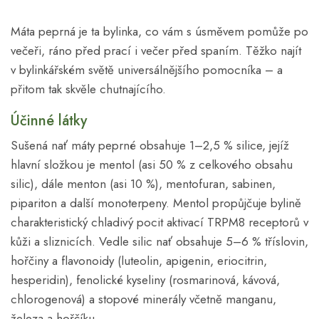
Máta peprná je ta bylinka, co vám s úsměvem pomůže po
večeři, ráno před prací i večer před spaním. Těžko najít
v bylinkářském světě universálnějšího pomocníka – a
přitom tak skvěle chutnajícího.
Účinné látky
Sušená nať máty peprné obsahuje 1–2,5 % silice, jejíž
hlavní složkou je mentol (asi 50 % z celkového obsahu
silic), dále menton (asi 10 %), mentofuran, sabinen,
pipariton a další monoterpeny. Mentol propůjčuje bylině
charakteristický chladivý pocit aktivací TRPM8 receptorů v
kůži a sliznicích. Vedle silic nať obsahuje 5–6 % tříslovin,
hořčiny a flavonoidy (luteolin, apigenin, eriocitrin,
hesperidin), fenolické kyseliny (rosmarinová, kávová,
chlorogenová) a stopové minerály včetně manganu,
železa a hořčíku.