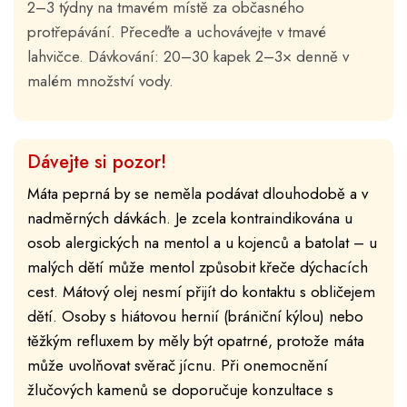
2–3 týdny na tmavém místě za občasného
protřepávání. Přeceďte a uchovávejte v tmavé
lahvičce. Dávkování: 20–30 kapek 2–3× denně v
malém množství vody.
Dávejte si pozor!
Máta peprná by se neměla podávat dlouhodobě a v
nadměrných dávkách. Je zcela kontraindikována u
osob alergických na mentol a u kojenců a batolat – u
malých dětí může mentol způsobit křeče dýchacích
cest. Mátový olej nesmí přijít do kontaktu s obličejem
dětí. Osoby s hiátovou hernií (brániční kýlou) nebo
těžkým refluxem by měly být opatrné, protože máta
může uvolňovat svěrač jícnu. Při onemocnění
žlučových kamenů se doporučuje konzultace s