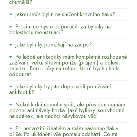
chutnější?
Jakou směs bylin na snížení krevního tlaku?
Prosím co byste doporučili za bylinky na
bolestivou menstruaci?
Jaké bylinky pomáhají na zácpu?
Po léčbě antibiotiky mám kompletně rozhozené
zažívání, velké střevní potíže (průjem) a bolest
žaludku. Beru i léky na reflux, které bych chtěla
odbourat.
Jaké bylinky by jste doporučili po užívání
antibiotik?
Několik dní nemohu spát, ale přes den nemám
pocení ani návaly horka. Jaké bylinky jsou vhodné
na spánek, ale nechci návykovou věc.
Při nervozitě říhahám a mám následně tlak v
břiše. Po uklidnění vše pomalu odchází. Co mi