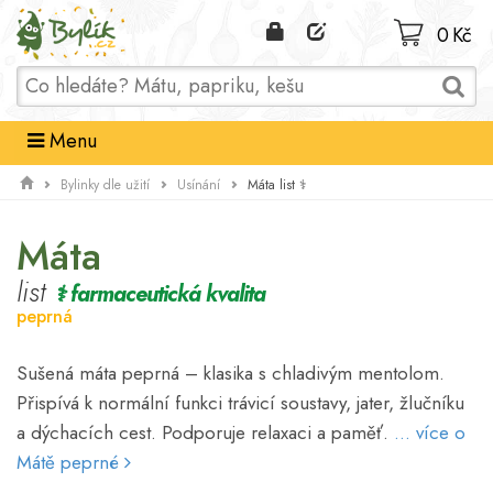
Domů
0 Kč
Menu
Máta list ⚕
Bylinky dle užití
Usínání
Máta
list
⚕ farmaceutická kvalita
peprná
Sušená máta peprná – klasika s chladivým mentolom.
Přispívá k normální funkci trávicí soustavy, jater, žlučníku
a dýchacích cest. Podporuje relaxaci a paměť.
... více o
Mátě peprné