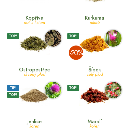
Kopřiva
Kurkuma
nať s listem
mletá
TOP!
TOP!
­-20%
Ostropestřec
Šípek
drcený plod
celý plod
TIP!
TOP!
TOP!
Jehlice
Maralí
kořen
kořen