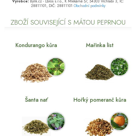
Výrobce:
Bylík.cz - Lbros s.r.o., K Mlékárně 57, 54303 Vrchlabí 3, IČ:
28811101, DIČ: 28811101
Obchodní podmínky
ZBOŽÍ SOUVISEJÍCÍ S MÁTOU PEPRNOU
Kondurango kůra
Mařinka list
Šanta nať
Hořký pomeranč kůra