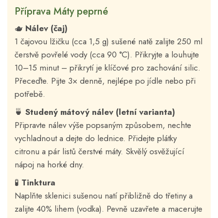
Příprava Máty peprné
🫖
Nálev (čaj)
1 čajovou lžičku (cca 1,5 g) sušené natě zalijte 250 ml
čerstvě povřelé vody (cca 90 °C). Přikryjte a louhujte
10–15 minut – přikrytí je klíčové pro zachování silic.
Přeceďte. Pijte 3× denně, nejlépe po jídle nebo při
potřebě.
🍵
Studený mátový nálev (letní varianta)
Připravte nálev výše popsaným způsobem, nechte
vychladnout a dejte do lednice. Přidejte plátky
citronu a pár listů čerstvé máty. Skvělý osvěžující
nápoj na horké dny.
🧪
Tinktura
Naplňte sklenici sušenou natí přibližně do třetiny a
zalijte 40% lihem (vodka). Pevně uzavřete a macerujte