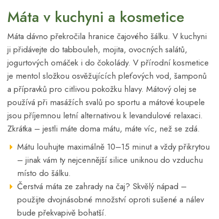
Máta v kuchyni a kosmetice
Máta dávno překročila hranice čajového šálku. V kuchyni
ji přidávejte do tabbouleh, mojita, ovocných salátů,
jogurtových omáček i do čokolády. V přírodní kosmetice
je mentol složkou osvěžujících pleťových vod, šamponů
a přípravků pro citlivou pokožku hlavy. Mátový olej se
používá při masážích svalů po sportu a mátové koupele
jsou příjemnou letní alternativou k levandulové relaxaci.
Zkrátka – jestli máte doma mátu, máte víc, než se zdá.
Mátu louhujte maximálně 10–15 minut a vždy přikrytou
– jinak vám ty nejcennější silice uniknou do vzduchu
místo do šálku.
Čerstvá máta ze zahrady na čaj? Skvělý nápad –
použijte dvojnásobné množství oproti sušené a nálev
bude překvapivě bohatší.