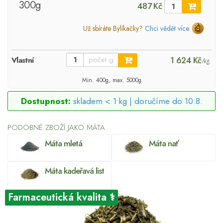
300g
487 Kč
Už sbíráte Bylíkačky?
Chci vědět více
1 624 Kč
Vlastní
/kg
Min. 400g, max. 5000g
Dostupnost:
skladem < 1 kg |
doručíme do 10.8.
PODOBNÉ ZBOŽÍ JAKO MÁTA
Máta mletá
Máta nať
Máta kadeřavá list
Farmaceutická kvalita ⚕