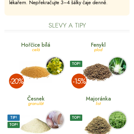
lékařem. Nepřekračujte 3–4 šálky čaje denně.
SLEVY A TIPY
Hořčice bílá
Fenykl
celá
plod
TOP!
­-20%
­-15%
Česnek
Majoránka
granulát
list
TIP!
TOP!
TOP!