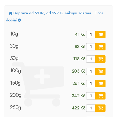
Doprava od 59 Kč, od 599 Kč nákupu zdarma
Doba
dodání
10g
41 Kč
30g
83 Kč
50g
118 Kč
100g
203 Kč
150g
261 Kč
200g
342 Kč
250g
422 Kč