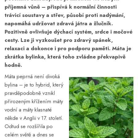
příjemná vůně – přispívá k normální činnosti
trávicí soustavy a střev, působí proti nadýmání,
napomáhá udržovat zdravá játra a žlučník.
Pozitivně ovlivňuje dýchací systém, srdce i močové
cesty. Lze ji vyzkoušet pro zdravý spánek,
relaxaci a dokonce i pro podporu paměti. Máta je
zkrátka bylinka, která toho zvládne překvapivě
hodně.
Máta peprná není divoká
bylina – je to hybrid, který
pravděpodobně vznikl
přirozeným křížením máty
vodní a máty klasnaté
někde v Anglii v 17. století.
Odtud se rozšířila po
celém světě a dnes se