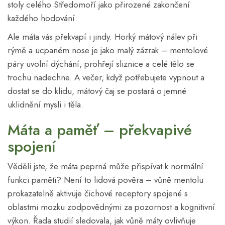
stoly celého Středomoří jako přirozené zakončení
každého hodování.
Ale máta vás překvapí i jindy. Horký mátový nálev při
rýmě a ucpaném nose je jako malý zázrak – mentolové
páry uvolní dýchání, prohřejí sliznice a celé tělo se
trochu nadechne. A večer, když potřebujete vypnout a
dostat se do klidu, mátový čaj se postará o jemné
uklidnění mysli i těla.
Máta a paměť – překvapivé
spojení
Věděli jste, že máta peprná může přispívat k normální
funkci paměti? Není to lidová pověra – vůně mentolu
prokazatelně aktivuje čichové receptory spojené s
oblastmi mozku zodpovědnými za pozornost a kognitivní
výkon. Řada studií sledovala, jak vůně máty ovlivňuje