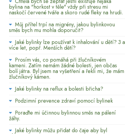
Chtěla bych se zeptat jestli existuje nějaká
bylina na "horkost v těle" vždy při stresu mi
naskočí červené tváře a skoro rudé fleky na hrudi.
Můj přítel trpí na migrény, jakou bylinkovou
směs bych mu mohla doporučit?
Jaké bylinky lze používat k inhalování u dětí? 3 a
více let, popř. Menších dětí?
Prosím vás, co pomáhá při žlučníkovém
kameni. Zatím nemám žádné bolesti, jen občas
bolí játra. Byl jsem na vyšetření a řekli mi, že mám
žlučníkový kámen.
Jaké bylinky na reflux a bolesti břicha?
Podzimní prevence zdraví pomocí bylinek
Poraďte mi účinnou bylinnou směs na pálení
žáhy.
Jaké bylinky můžu přidat do čaje aby byl