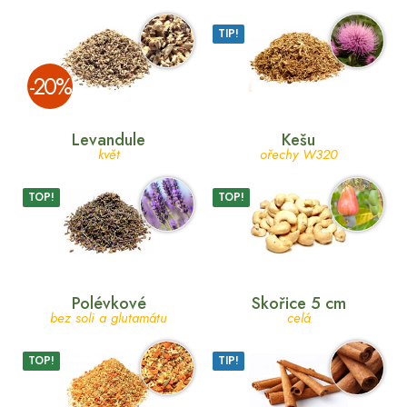
TIP!
­-20%
Levandule
Kešu
květ
ořechy W320
TOP!
TOP!
Polévkové
Skořice 5 cm
bez soli a glutamátu
celá
TOP!
TIP!