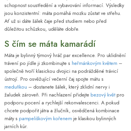
schopnost soustředění a vybavování informací. Výsledky
jsou konzistentní: máta pomáhá mozku zůstat ve střehu.
Ať už si dáte šálek čaje před studiem nebo před
důležitou schůzkou, uděláte dobře.
S čím se máta kamarádí
Máta je bylinný týmový hráč par excellence. Pro uklidnění
trávení po jídle ji zkombinujte s
heřmánkovým květem
–
společně tvoří klasickou dvojici na podrážděné trávicí
ústrojí. Pro osvěžující večerní čaj spojte mátu s
meduňkou
– dostanete šálek, který zklidní nervy i
žaludek zároveň. Při nachlazení přidejte
bezový květ
pro
podporu pocení a rychlejší rekonvalescenci. A pokud
chcete podpořit játra a žlučník, osvědčená kombinace
máty s
pampeliškovým kořenem
je klasikou bylinných
jarních kúr.