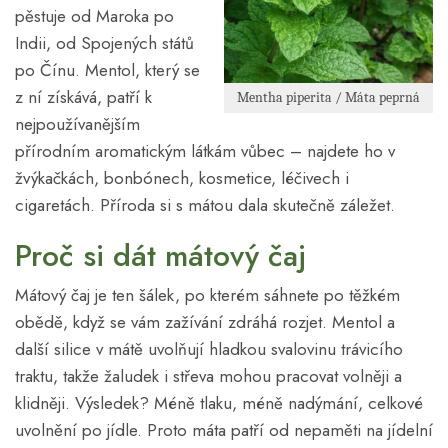
pěstuje od Maroka po
Indii, od Spojených států
po Čínu. Mentol, který se
z ní získává, patří k
Mentha piperita / Máta peprná
nejpoužívanějším
přírodním aromatickým látkám vůbec – najdete ho v
žvýkačkách, bonbónech, kosmetice, léčivech i
cigaretách. Příroda si s mátou dala skutečně záležet.
Proč si dát mátový čaj
Mátový čaj je ten šálek, po kterém sáhnete po těžkém
obědě, když se vám zažívání zdráhá rozjet. Mentol a
další silice v mátě uvolňují hladkou svalovinu trávicího
traktu, takže žaludek i střeva mohou pracovat volněji a
klidněji. Výsledek? Méně tlaku, méně nadýmání, celkové
uvolnění po jídle. Proto máta patří od nepaměti na jídelní