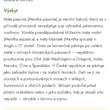
Výskyt
Máta peprná (Mentha piperita) je sterilní hybrid, který se v
přírodě přirozeně nevyskytuje a je výhradně pěstovanou
rostlinou. Vznikla pravděpodobně křížením máty vodní
(Mentha aquatica) a máty klasnaté (Mentha spicata) v
Anglii v 17. století. Dnes se komerčně pěstuje po celém
světě v mírných klimatických pásmech – největšími
producenty jsou USA (stát Washington a Oregon), Indie,
Maroko, Čína a Španělsko. V České republice se pěstuje
jako zahradní bylina i na malých farmách. Daří se jí na
slunných a poloosluněných místech v lehkých,
humózních a vlhčích půdách. Sklizeň probíhá před
plným rozkvětem nebo v jeho počátku, kdy je obsah silic
nejvyšší – obvykle v červnu a srpnu.