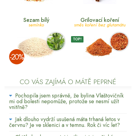
Sezam bílý
Grilovací koření
semínko
směs koření bez glutamátu
TOP!
­-20%
CO VÁS ZAJÍMÁ O MÁTĚ PEPRNÉ
Pochopila jsem správně, že bylina Vlaštovičník
mi od bolesti nepomůže, protože se nesmí užít
vnitřně?
Jak dlouho vydrží usušená máta trhaná letos v
červnu? Je ve sklenici a v temnu. Rok či víc let?