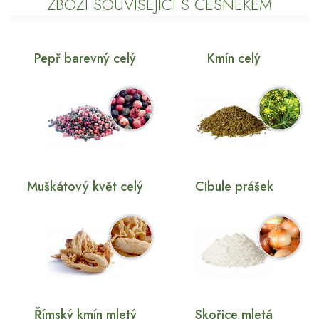
ZBOŽÍ SOUVISEJÍCÍ S ČESNEKEM
Pepř barevný celý
Kmín celý
Muškátový květ celý
Cibule prášek
Římský kmín mletý
Skořice mletá