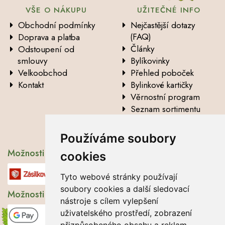
VŠE O NÁKUPU
UŽITEČNÉ INFO
Obchodní podmínky
Nejčastější dotazy
(FAQ)
Doprava a platba
Články
Odstoupení od
smlouvy
Bylíkovinky
Velkoobchod
Přehled poboček
Kontakt
Bylinkové kartičky
Věrnostní program
Seznam sortimentu
Vysvětlení analytických
údajů
Používáme soubory
Možnosti dopravy
cookies
Tyto webové stránky používají
soubory cookies a další sledovací
Možnosti platby
nástroje s cílem vylepšení
uživatelského prostředí, zobrazení