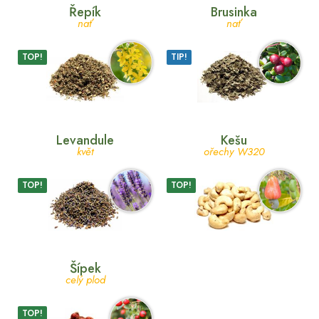
Řepík
Brusinka
nať
nať
TOP!
TIP!
Levandule
Kešu
květ
ořechy W320
TOP!
TOP!
Šípek
celý plod
TOP!