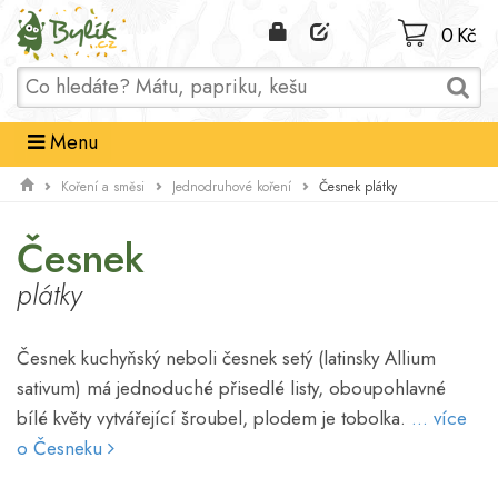
Domů
0 Kč
Menu
Česnek plátky
Koření a směsi
Jednodruhové koření
Česnek
plátky
Česnek kuchyňský neboli česnek setý (latinsky Allium
sativum) má jednoduché přisedlé listy, oboupohlavné
bílé květy vytvářející šroubel, plodem je tobolka.
... více
o Česneku