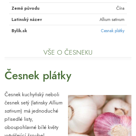
Země původu
Čína
Latinský název
Allium sativum
Bylík.sk
Cesnak plátky
VŠE O ČESNEKU
Česnek plátky
Česnek kuchyňský neboli
česnek setý (latinsky
Allium
sativum
) má jednoduché
přisedlé listy,
oboupohlavné bílé květy
vytvářející šroubel,