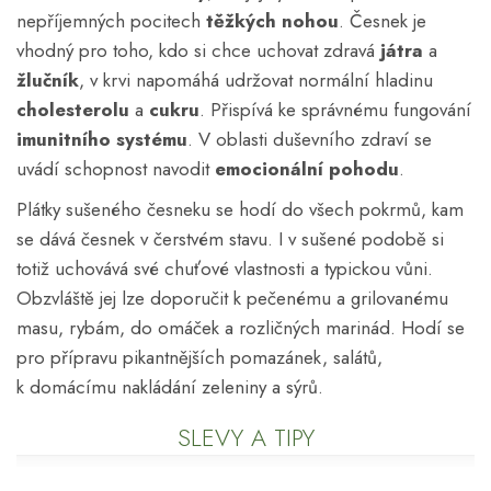
nepříjemných pocitech
těžkých nohou
. Česnek je
vhodný pro toho, kdo si chce uchovat zdravá
játra
a
žlučník
, v krvi napomáhá udržovat normální hladinu
cholesterolu
a
cukru
. Přispívá ke správnému fungování
imunitního systému
. V oblasti duševního zdraví se
uvádí schopnost navodit
emocionální pohodu
.
Plátky sušeného česneku se hodí do všech pokrmů, kam
se dává česnek v čerstvém stavu. I v sušené podobě si
totiž uchovává své chuťové vlastnosti a typickou vůni.
Obzvláště jej lze doporučit k pečenému a grilovanému
masu, rybám, do omáček a rozličných marinád. Hodí se
pro přípravu pikantnějších pomazánek, salátů,
k domácímu nakládání zeleniny a sýrů.
SLEVY A TIPY