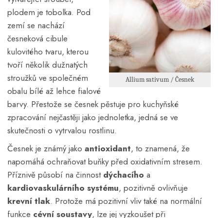
plodem je tobolka. Pod
zemí se nachází
česneková cibule
kulovitého tvaru, kterou
tvoří několik dužnatých
stroužků ve společném
Allium sativum / Česnek
obalu bílé až lehce fialové
barvy. Přestože se česnek pěstuje pro kuchyňské
zpracování nejčastěji jako jednoletka, jedná se ve
skutečnosti o vytrvalou rostlinu.
Česnek je známý jako
antioxidant
, to znamená, že
napomáhá ochraňovat buňky před oxidativním stresem.
Příznivě působí na činnost
dýchacího
a
kardiovaskulárního systému
, pozitivně ovlivňuje
krevní tlak
. Protože má pozitivní vliv také na normální
funkce
cévní soustavy
, lze jej vyzkoušet při