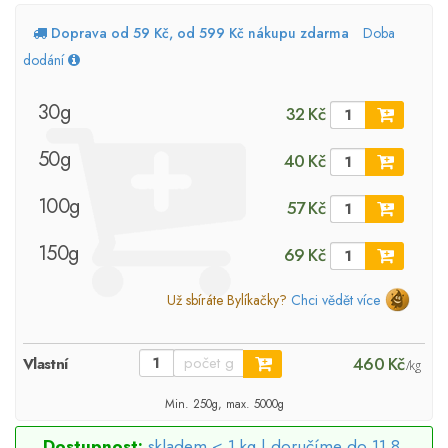
Doprava od 59 Kč, od 599 Kč nákupu zdarma
Doba
dodání
30g
32 Kč
50g
40 Kč
100g
57 Kč
150g
69 Kč
Už sbíráte Bylíkačky?
Chci vědět více
460 Kč
Vlastní
/kg
Min. 250g, max. 5000g
Dostupnost:
skladem < 1 kg |
doručíme do 11.8.