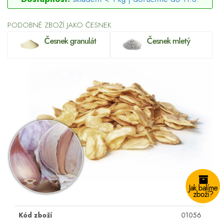
PODOBNÉ ZBOŽÍ JAKO ČESNEK
Česnek granulát
Česnek mletý
Jak balíme
zboží?
Kód zboží
01056