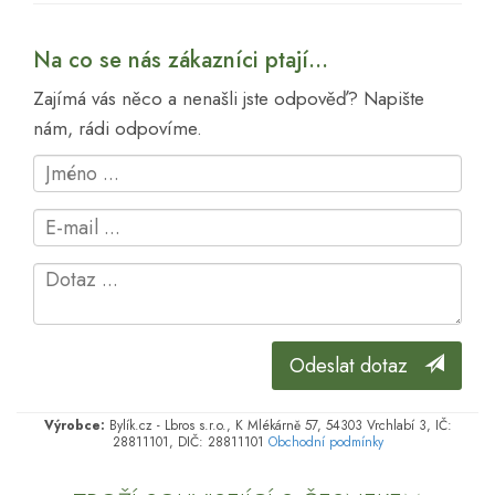
Na co se nás zákazníci ptají...
Zajímá vás něco a nenašli jste odpověď? Napište
nám, rádi odpovíme.
Odeslat dotaz
Výrobce:
Bylík.cz - Lbros s.r.o., K Mlékárně 57, 54303 Vrchlabí 3, IČ:
28811101, DIČ: 28811101
Obchodní podmínky