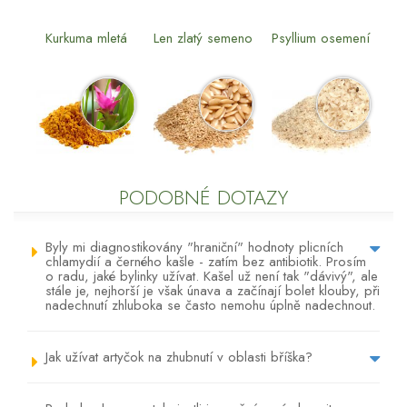
Kurkuma mletá
Len zlatý semeno
Psyllium osemení
PODOBNÉ DOTAZY
Byly mi diagnostikovány "hraniční" hodnoty plicních
chlamydií a černého kašle - zatím bez antibiotik. Prosím
o radu, jaké bylinky užívat. Kašel už není tak "dávivý", ale
stále je, nejhorší je však únava a začínají bolet klouby, při
nadechnutí zhluboka se často nemohu úplně nadechnout.
Jak užívat artyčok na zhubnutí v oblasti bříška?