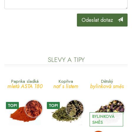
Odeslat dotaz
SLEVY A TIPY
Paprika sladká
Kopřiva
Dětský
mletá ASTA 180
nať s listem
bylinková směs
TOP!
TOP!
BYLINKOVÁ
SMĚS