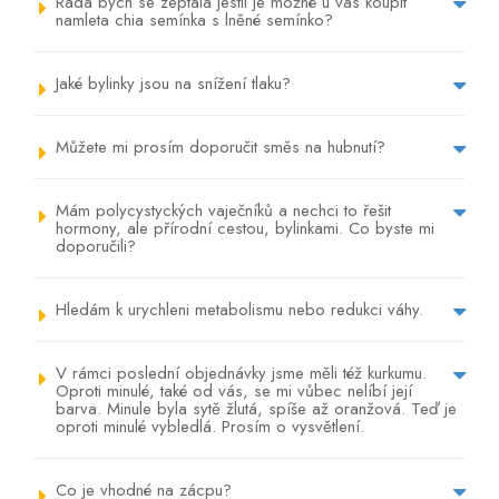
Rada bych se zeptala jestli je možné u vás koupit
namleta chia semínka s lněné semínko?
Jaké bylinky jsou na snížení tlaku?
Můžete mi prosím doporučit směs na hubnutí?
Mám polycystyckých vaječníků a nechci to řešit
hormony, ale přírodní cestou, bylinkami. Co byste mi
doporučili?
Hledám k urychleni metabolismu nebo redukci váhy.
V rámci poslední objednávky jsme měli též kurkumu.
Oproti minulé, také od vás, se mi vůbec nelíbí její
barva. Minule byla sytě žlutá, spíše až oranžová. Teď je
oproti minulé vybledlá. Prosím o vysvětlení.
Co je vhodné na zácpu?