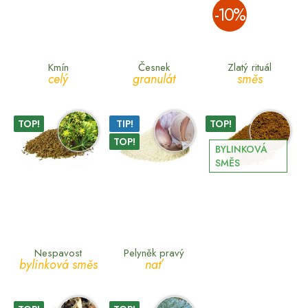
­-10%
Kmín
Česnek
Zlatý rituál
celý
granulát
směs
TOP!
TIP!
TOP!
TOP!
BYLINKOVÁ
SMĚS
Nespavost
Pelyněk pravý
bylinková směs
nať