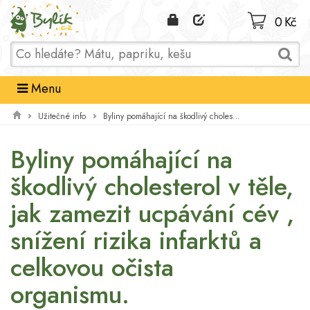
Domů
0 Kč
Menu
Užitečné info
Byliny pomáhající na škodlivý cholesterol v těle, jak zamezit ucpávání cév , snížení rizika infarktů a celkovou očista organismu.
Byliny pomáhající na
škodlivý cholesterol v těle,
jak zamezit ucpávání cév ,
snížení rizika infarktů a
celkovou očista
organismu.