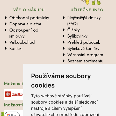
VŠE O NÁKUPU
UŽITEČNÉ INFO
Obchodní podmínky
Nejčastější dotazy
(FAQ)
Doprava a platba
Články
Odstoupení od
smlouvy
Bylíkovinky
Velkoobchod
Přehled poboček
Kontakt
Bylinkové kartičky
Věrnostní program
Seznam sortimentu
Vysvětlení analytických
údajů
Používáme soubory
Možnosti dopravy
cookies
Tyto webové stránky používají
soubory cookies a další sledovací
Možnosti platby
nástroje s cílem vylepšení
uživatelského prostředí, zobrazení