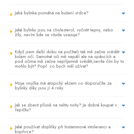
Jaká bylinka pomáhá na bušení srdce?
Jaké bylinky jsou na cholesterol, vyčistit tepny, nebo
žíly, nevím kde se všude usazuje?
Když jsem delší dobu na počítači tak mě začne svědět
kolem očí. Samotné oči mě nepálí ale na spáncích a
pod očima mě začne nepříjemně svědět,nevíte čím by to
mohlo být? Popř. co bych měl užívat?
Moje vnučka má atopický ekzem co doporučíte za
bylinky díky jsou jí 4 roky.
Jak se zbavit plísně na nehtu nohy? Je dobré koupat v
řepíčku?
Jaké používat doplňky při histaminové intoleranci a
kopřivce?