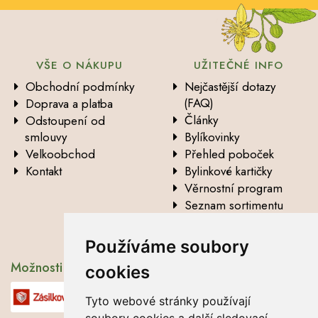
VŠE O NÁKUPU
UŽITEČNÉ INFO
Obchodní podmínky
Nejčastější dotazy
(FAQ)
Doprava a platba
Články
Odstoupení od
smlouvy
Bylíkovinky
Velkoobchod
Přehled poboček
Kontakt
Bylinkové kartičky
Věrnostní program
Seznam sortimentu
Vysvětlení analytických
údajů
Používáme soubory
Možnosti dopravy
cookies
Tyto webové stránky používají