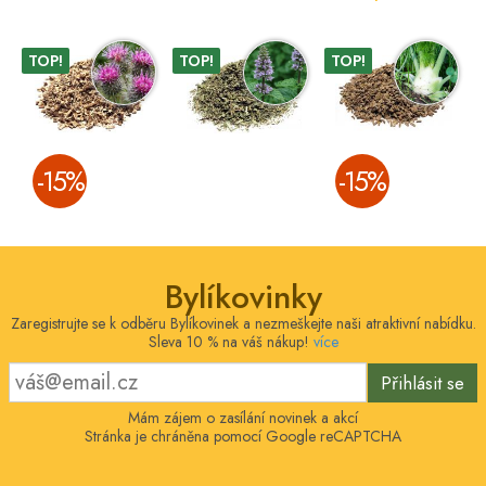
TOP!
TOP!
TOP!
­-15%
­-15%
Bylíkovinky
Zaregistrujte se k odběru Bylíkovinek a nezmeškejte naši atraktivní nabídku.
Sleva 10 % na váš nákup!
více
Přihlásit se
Mám zájem o zasílání novinek a akcí
Stránka je chráněna pomocí Google reCAPTCHA