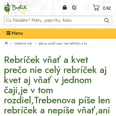
Domů
0 Kč
Menu
Užitečné info
Jaký je rozdíl mezi natí řebříčku a květem.
Rebríček vňať a kvet
prečo nie celý rebríček aj
kvet aj vňať v jednom
čaji,je v tom
rozdiel,Trebenova píše len
rebríček a nepíše vňať,ani