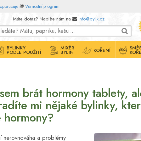
doporučuje
🎁
Věrnostní program
Máte dotaz? Napište nám na
info@bylik.cz
BYLINKY
MIXÉR
SMĚS
KOŘENÍ
PODLE POUŽITÍ
BYLIN
KOŘE
 jsem brát hormony tablety, al
adíte mi nějaké bylinky, kte
ké hormony?
lní nerovnováha a problémy