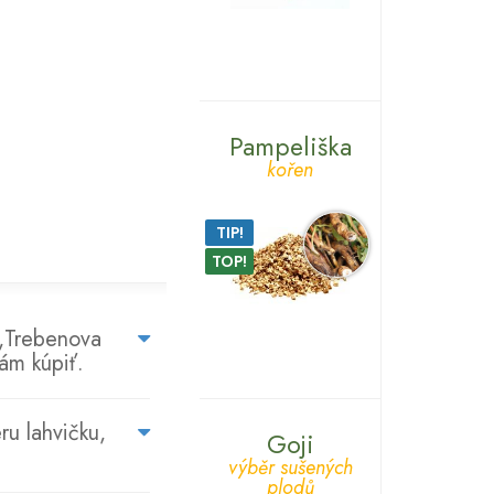
Pampeliška
kořen
TIP!
TOP!
NA
l,Trebenova
ám kúpiť.
CO
SE
NÁS
ru lahvičku,
Goji
ZÁKAZNÍCI
výběr sušených
PTAJÍ...
plodů