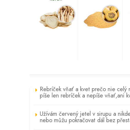
Rebríček vňať a kvet prečo nie celý 
píše len rebríček a nepíše vňať,ani 
Užívám červený jetel v sirupu a nikd
nebo můžu pokračovat dál bez přest