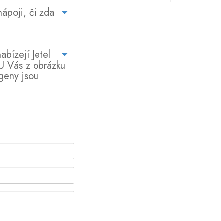
ápoji, či zda
abízejí Jetel
 U Vás z obrázku
ogeny jsou