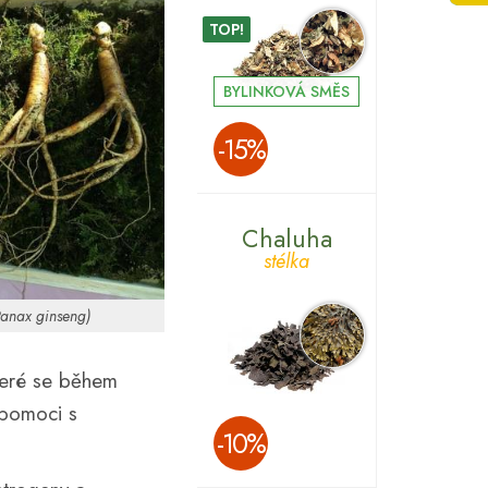
TOP!
BYLINKOVÁ SMĚS
­-15%
Chaluha
stélka
Panax ginseng)
teré se během
 pomoci s
­-10%