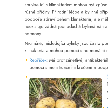
související s klimakteriem mohou být způ
různé příčiny. Přírodní léčba a bylinné pří
podpoře zdraví během klimakteria, ale měl
neexistuje žádná jednoduchá bylinná náhra
hormony.
Nicméně, následující bylinky jsou často p
klimakteria a mohou pomoci s hormonální 
Řebříček
: Má protizánětlivé, antibakteriá
pomoci s menstruačními křečemi a podpo