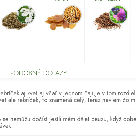
PODOBNÉ DOTAZY
rebríček aj kvet aj vňať v jednom čaji,je v tom rozdie
kvet ale rebríček, to znamená celý, teraz neviem čo m
e se nemůžu dočíst jestli mám dělat pauzu, když dobe
ávek.