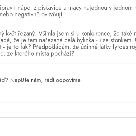
ipravit nápoj z pískavice a macy najednou v jednom n
 nebo negativně ovlivňují.
ý květ řezaný. Všimla jsem si u konkurence, že také n
padá, že je tam nařezaná celá bylinka - i se stonkem.
 - je to tak? Předpokládám, že účinné látky fytoestr
e, ze kterého místa pochází?
věď? Napište nám, rádi odpovíme.