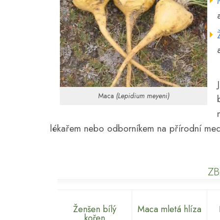
Maca
(Lepidium meyeni)
lékařem nebo odborníkem na přírodní medi
ZB
Ženšen bílý
Maca mletá hlíza
kořen