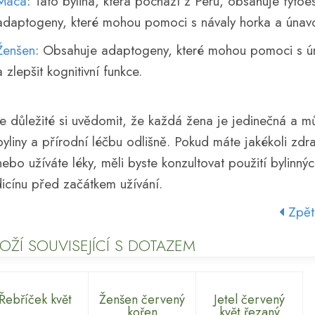
Maca
: Tato bylina, která pochází z Peru, obsahuje fytoe
adaptogeny, které mohou pomoci s návaly horka a únav
Ženšen
: Obsahuje adaptogeny, které mohou pomoci s ú
a zlepšit kognitivní funkce.
Je důležité si uvědomit, že každá žena je jedinečná a 
byliny a přírodní léčbu odlišně. Pokud máte jakékoli zdr
nebo užíváte léky, měli byste konzultovat použití bylinný
cínu před začátkem užívání.
Zpět
OŽÍ SOUVISEJÍCÍ S DOTAZEM
Řebříček květ
Ženšen červený
Jetel červený
kořen
květ řezaný