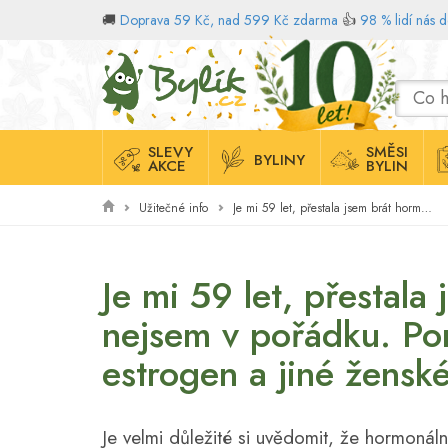
🚚
Doprava 59 Kč, nad 599 Kč zdarma
👍
98 % lidí nás 
Domů
SLEVY
SMĚSI
BYLINY
AKCE
BYLIN
Užitečné info
Je mi 59 let, přestala jsem brát hormony tablety, ale cítím že nejsem v pořádku. Poradíte mi nějaké bylinky, které nahradí estrogen a jiné ženské hormony?
Je mi 59 let, přestala
nejsem v pořádku. Por
estrogen a jiné žens
Je velmi důležité si uvědomit, že hormoná