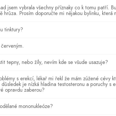
d jsem vybrala všechny příznaky co k tomu patří. Bu
tě hrůza. Prosím doporučte mi nějakou bylinku, která m
u tinktury?
a červeným.
istit tepny, nebo žíly, nevím kde se všude usazuje?
roblémy s erekcí, lékař mi řekl že mám zúžené cévy kt
a. důsledek je nízká hladina testosteronu a poruchy s e
eré opravdu zaberou?
prodělané mononukleóze?