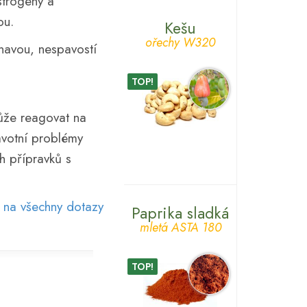
strogeny a
ou.
Kešu
ořechy W320
navou, nespavostí
TOP!
může reagovat na
avotní problémy
ch přípravků s
 na všechny dotazy
Paprika sladká
mletá ASTA 180
TOP!