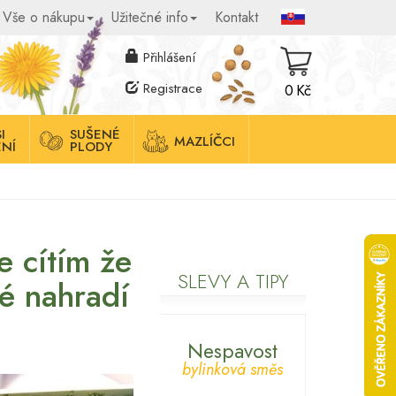
Vše o nákupu
Užitečné info
Kontakt
Přihlášení
Registrace
0 Kč
I
SUŠENÉ
MAZLÍČCI
NÍ
PLODY
e cítím že
SLEVY A TIPY
ré nahradí
Nespavost
bylinková směs