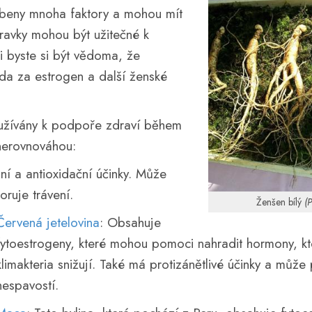
sobeny mnoha faktory a mohou mít
pravky mohou být užitečné k
i byste si být vědoma, že
da za estrogen a další ženské
oužívány k podpoře zdraví během
nerovnováhou:
lní a antioxidační účinky. Může
ruje trávení.
Ženšen bílý
(
Červená jetelovina
: Obsahuje
fytoestrogeny, které mohou pomoci nahradit hormony, k
klimakteria snižují. Také má protizánětlivé účinky a může
nespavostí.