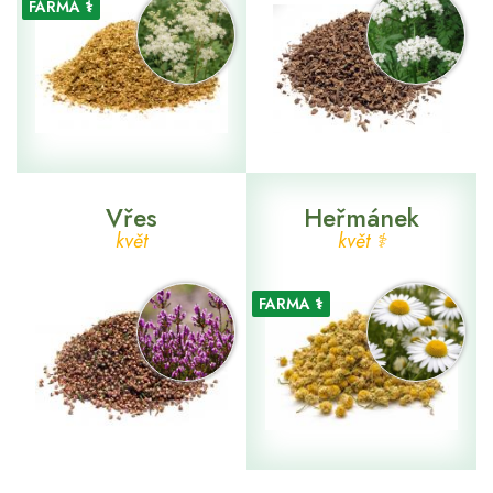
FARMA ⚕
Vřes
Heřmánek
květ
květ ⚕
FARMA ⚕