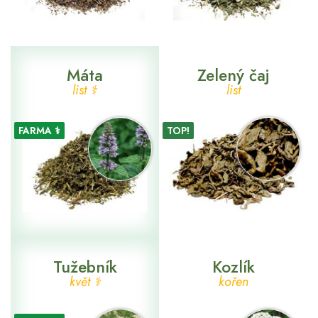
Máta
Zelený čaj
list ⚕
list
FARMA ⚕
TOP!
Tužebník
Kozlík
květ ⚕
kořen