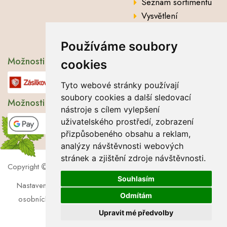
Seznam sortimentu
Vysvětlení
analytických údajů
Používáme soubory
Možnosti dopravy
cookies
Tyto webové stránky používají
soubory cookies a další sledovací
Možnosti platby
nástroje s cílem vylepšení
uživatelského prostředí, zobrazení
přizpůsobeného obsahu a reklam,
analýzy návštěvnosti webových
stránek a zjištění zdroje návštěvnosti.
Copyright
2026 Lbros s.r.o.
Souhlasím
Nastavení cookies
|
Soubory cookies
|
Zásady zpracování
Odmítám
osobních údajů
|
Souhlas se zpracováním osobních údajů
Upravit mé předvolby