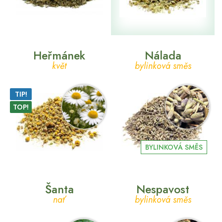
Heřmánek
Nálada
květ
bylinková směs
TIP!
TOP!
BYLINKOVÁ SMĚS
Šanta
Nespavost
nať
bylinková směs