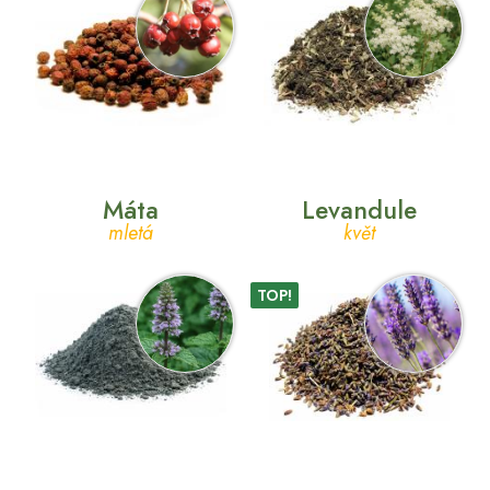
Máta
Levandule
mletá
květ
TOP!