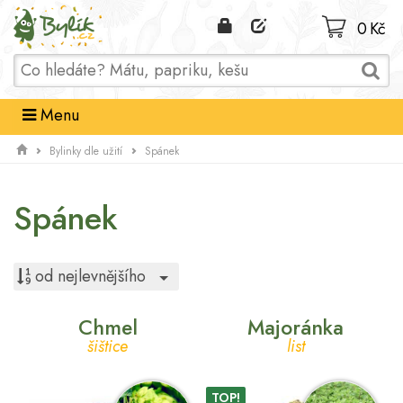
Domů
0 Kč
Menu
Bylinky dle užití
Spánek
Spánek
Toggle Dropdown
od nejlevnějšího
Chmel
Majoránka
šištice
list
TOP!