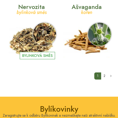
Nervozita
Ašvaganda
bylinková směs
kořen
BYLINKOVÁ SMĚS
(current)
1
2
Bylíkovinky
Zaregistrujte se k odběru Bylíkovinek a nezmeškejte naši atraktivní nabídku.