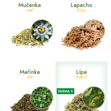
Mučenka
Lapacho
nať
kůra
Mařinka
Lípa
list
květ ⚕
FARMA ⚕