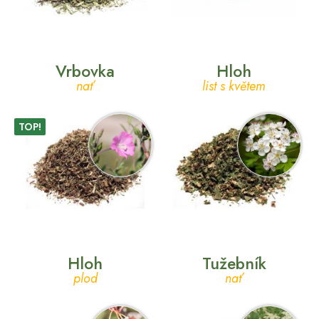
Vrbovka
Hloh
nať
list s květem
TOP!
Hloh
Tužebník
plod
nať