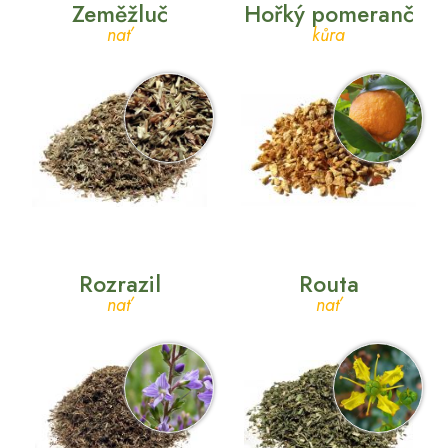
Zeměžluč
Hořký pomeranč
nať
kůra
Rozrazil
Routa
nať
nať