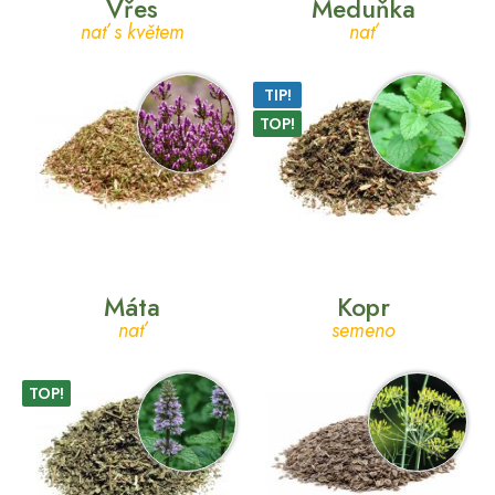
Vřes
Meduňka
nať s květem
nať
TIP!
TOP!
Máta
Kopr
nať
semeno
TOP!