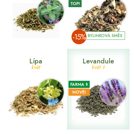
TOP!
­-15%
BYLINKOVÁ SMĚS
Lípa
Levandule
květ
květ ⚕
FARMA ⚕
NOVÉ!