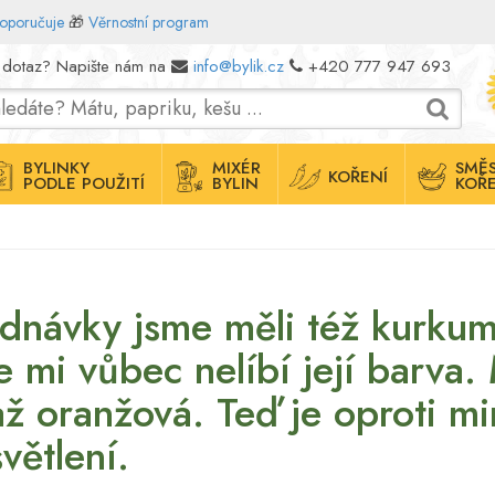
doporučuje
🎁
Věrnostní program
 dotaz? Napište nám na
info@bylik.cz
+420 777 947 693
BYLINKY
MIXÉR
SMĚS
KOŘENÍ
PODLE POUŽITÍ
BYLIN
KOŘE
dnávky jsme měli též kurkum
e mi vůbec nelíbí její barva.
 až oranžová. Teď je oproti mi
větlení.