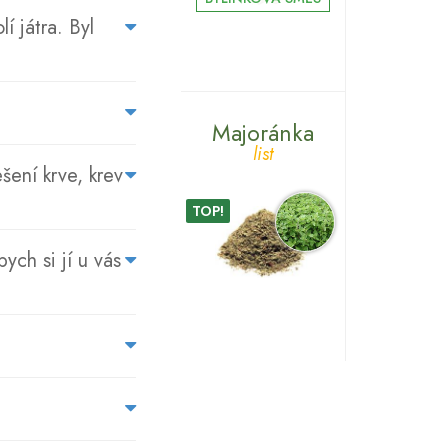
SE
 játra. Byl
NÁS
ZÁKAZNÍCI
PTAJÍ...
Majoránka
list
šení krve, krev
TOP!
ych si jí u vás