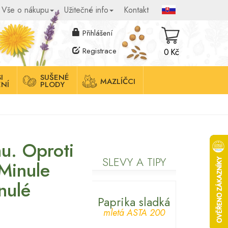
Vše o nákupu
Užitečné info
Kontakt
Přihlášení
Registrace
0 Kč
I
SUŠENÉ
MAZLÍČCI
NÍ
PLODY
u. Oproti
SLEVY A TIPY
 Minule
nulé
Paprika sladká
mletá ASTA 200