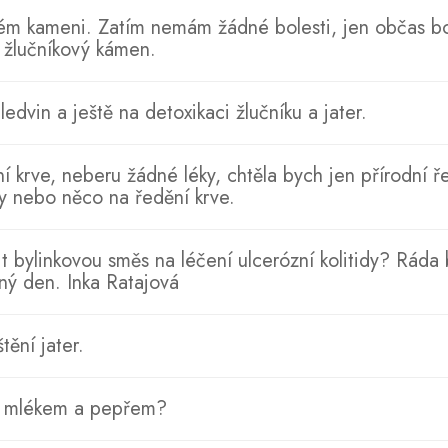
ém kameni. Zatím nemám žádné bolesti, jen občas bolí
m žlučníkový kámen.
edvin a ještě na detoxikaci žlučníku a jater.
 krve, neberu žádné léky, chtěla bych jen přírodní ře
ky nebo něco na ředění krve.
bylinkovou směs na léčení ulcerózní kolitidy? Ráda b
sný den. Inka Ratajová
tění jater.
 s mlékem a pepřem?