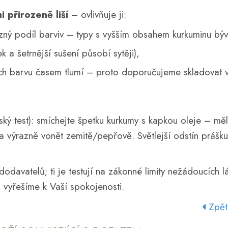
 přirozeně liší
– ovlivňuje ji:
zný podíl barviv – typy s vyšším obsahem kurkuminu býva
k a šetrnější sušení působí sytěji),
ch barvu časem tlumí – proto doporučujeme skladovat 
ský test): smíchejte špetku kurkumy s kapkou oleje – mě
 a výrazně vonět zemitě/pepřově. Světlejší odstín práš
davatelů; ti je testují na zákonné limity nežádoucích 
i vyřešíme k Vaší spokojenosti.
Zpět