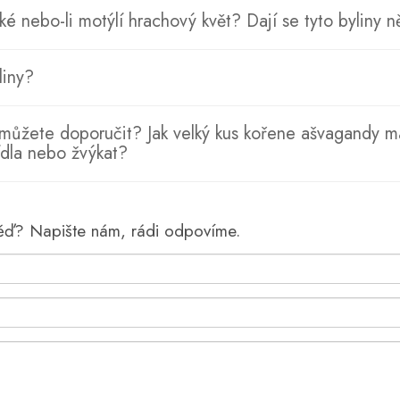
ské nebo-li motýlí hrachový květ? Dají se tyto byliny 
liny?
y můžete doporučit? Jak velký kus kořene ašvagandy m
ídla nebo žvýkat?
věď? Napište nám, rádi odpovíme.