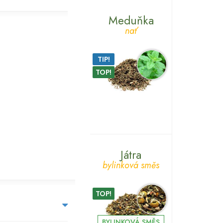
Meduňka
nať
TIP!
TOP!
Játra
bylinková směs
TOP!
NA
CO
BYLINKOVÁ SMĚS