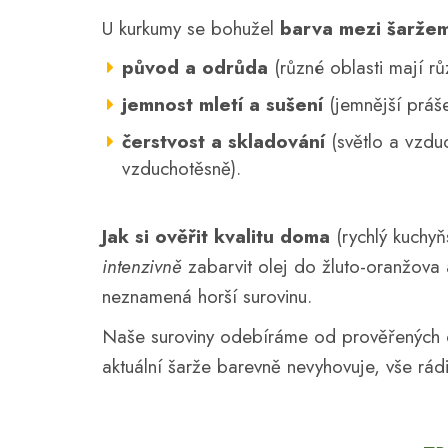
U kurkumy se bohužel
barva mezi šaržemi
původ a odrůda
(různé oblasti mají rů
jemnost mletí a sušení
(jemnější práše
čerstvost a skladování
(světlo a vzdu
vzduchotěsně).
Jak si ověřit kvalitu doma
(rychlý kuchyň
intenzivně
zabarvit olej do žluto-oranžova
neznamená horší surovinu.
Naše suroviny odebíráme od prověřených do
aktuální šarže barevně nevyhovuje, vše rád