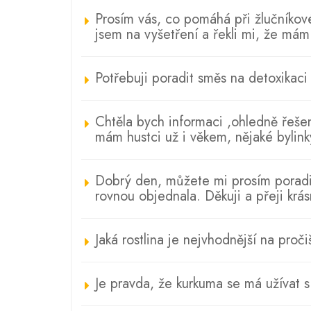
Prosím vás, co pomáhá při žlučníkov
jsem na vyšetření a řekli mi, že má
Potřebuji poradit směs na detoxikaci l
Chtěla bych informaci ,ohledně řešení
mám hustci už i věkem, nějaké bylin
Dobrý den, můžete mi prosím poradit 
rovnou objednala. Děkuji a přeji krá
Jaká rostlina je nejvhodnější na pročiš
Je pravda, že kurkuma se má užívat