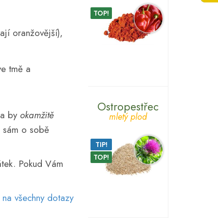
TOP!
jí oranžovější),
ve tmě a
Ostropestřec
la by
okamžitě
mletý plod
ku sám o sobě
TIP!
TOP!
látek. Pokud Vám
 na všechny dotazy