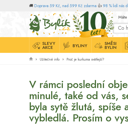
🚚
Doprava 59 Kč, nad 599 Kč zdarma
👍
98 % lidí nás 
Domů
Máte
SLEVY
SMĚSI
BYLINY
AKCE
BYLIN
Užitečné info
Proč je kurkuma světlejší?
V rámci poslední obje
minulé, také od vás, s
byla sytě žlutá, spíše
vybledlá. Prosím o vys