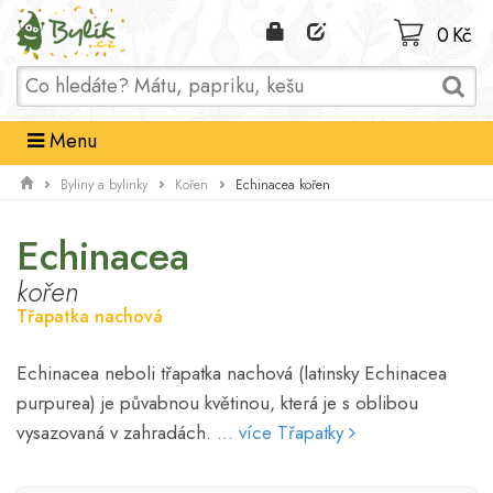
Domů
0 Kč
Menu
Echinacea kořen
Byliny a bylinky
Kořen
Echinacea
kořen
Třapatka nachová
Echinacea neboli třapatka nachová (latinsky Echinacea
purpurea) je půvabnou květinou, která je s oblibou
vysazovaná v zahradách.
... více Třapatky