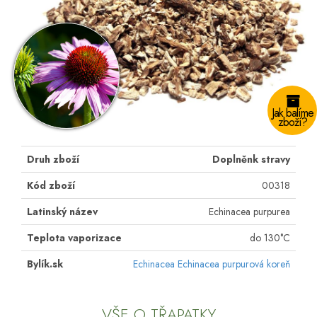
Jak balíme
zboží?
Druh zboží
Doplněnk stravy
Kód zboží
00318
Latinský název
Echinacea purpurea
Teplota vaporizace
do 130°C
Bylík.sk
Echinacea Echinacea purpurová koreň
VŠE O TŘAPATKY