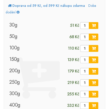
Doprava od 59 Kč, od 599 Kč nákupu zdarma
Doba
dodání
30g
51 Kč
50g
68 Kč
100g
110 Kč
150g
139 Kč
200g
179 Kč
250g
219 Kč
300g
255 Kč
400g
332 Kč