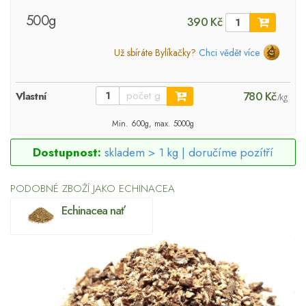
500g
390 Kč
Už sbíráte Bylíkačky?
Chci vědět více
780 Kč
Vlastní
/kg
Min. 600g, max. 5000g
Dostupnost:
skladem > 1 kg |
doručíme pozítří
PODOBNÉ ZBOŽÍ JAKO ECHINACEA
Echinacea nať