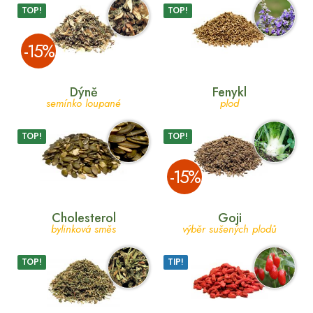
TOP!
TOP!
­-15%
Dýně
Fenykl
semínko loupané
plod
TOP!
TOP!
­-15%
Cholesterol
Goji
bylinková směs
výběr sušených plodů
TOP!
TIP!