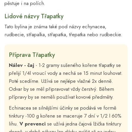
pěstuje i na polích.
Lidové názvy Třapatky
Tato bylina je známa také pod názvy echynacea,
rudbecie, střapalka, střapatka, třepatka nebo rudbeckie.
Příprava Třapatky
Nálev - čaj
- 1-2 gramy sušeného kořene třapatky se
přelijí 1/4l vroucí vody a nechá se 15 minut louhovat.
Poté scedíme. Užívá se nejlépe vlažné 2x denně.
Odvar by se měl připravovat vždy čerstvý. Během
přípravy by se neměli používat kovové předměty.
Echinacea se silnějšími účinky se podává ve formě
tinktury -100 g kořene se maceruje 7 dní v 1/2 l 60%
lihu.
V prevenci
se užívá jedna čajová lžička tinktury
denně, v době nákazy lze dávku zvýšit až na jednu