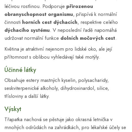
léčivou rostlinou. Podporuje
přirozenou
obranyschopnost
organismu
, přispívá k normální
činnosti
horních cest dýchacích
, respektive celého
dýchacího systému
. V neposlední řadě napomáhá
udržovat normální funkce
dolních močových cest
.
Květina je atraktivní nejenom pro lidské oko, ale její
přítomnost s oblibou vyhledávají také motýly.
Účinné látky
Obsahuje estery mastných kyselin, polysacharidy,
seskviterpenické alkoholy, dihydroxinardol, silice,
třísloviny a další látky.
Výskyt
Třapatka nachová se pěstuje jako okrasná letnička v
mnohých odrůdách na zahrádkách, pro lékařské účely se