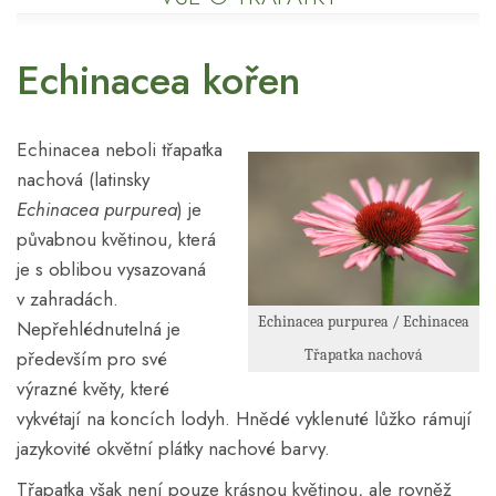
Echinacea kořen
Echinacea neboli třapatka
nachová (latinsky
Echinacea purpurea
) je
půvabnou květinou, která
je s oblibou vysazovaná
v zahradách.
Echinacea purpurea / Echinacea
Nepřehlédnutelná je
především pro své
Třapatka nachová
výrazné květy, které
vykvétají na koncích lodyh. Hnědé vyklenuté lůžko rámují
jazykovité okvětní plátky nachové barvy.
Třapatka však není pouze krásnou květinou, ale rovněž