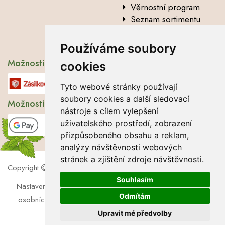
Věrnostní program
Seznam sortimentu
Vysvětlení analytických
údajů
Používáme soubory
Možnosti dopravy
cookies
Tyto webové stránky používají
soubory cookies a další sledovací
Možnosti platby
nástroje s cílem vylepšení
uživatelského prostředí, zobrazení
přizpůsobeného obsahu a reklam,
analýzy návštěvnosti webových
stránek a zjištění zdroje návštěvnosti.
Copyright
2026 Lbros s.r.o.
Souhlasím
Nastavení cookies
|
Soubory cookies
|
Zásady zpracování
Odmítám
osobních údajů
|
Souhlas se zpracováním osobních údajů
Upravit mé předvolby