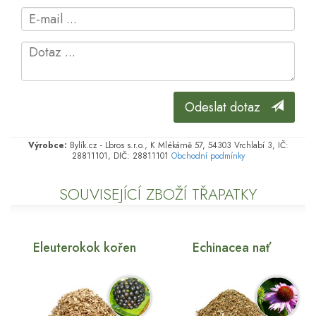
Odeslat dotaz
Výrobce:
Bylík.cz - Lbros s.r.o., K Mlékárně 57, 54303 Vrchlabí 3, IČ:
28811101, DIČ: 28811101
Obchodní podmínky
SOUVISEJÍCÍ ZBOŽÍ TŘAPATKY
Eleuterokok kořen
Echinacea nať