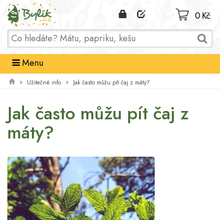
Domů
0 Kč
Menu
Užitečné info
Jak často můžu pít čaj z máty?
Jak často můžu pít čaj z
máty?