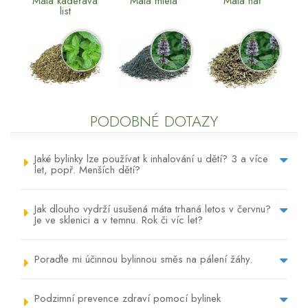
Máta kadeřavá
Máta mletá
Máta nať
list
PODOBNÉ DOTAZY
Jaké bylinky lze používat k inhalování u dětí? 3 a více
let, popř. Menších dětí?
Jak dlouho vydrží usušená máta trhaná letos v červnu?
Je ve sklenici a v temnu. Rok či víc let?
Poraďte mi účinnou bylinnou směs na pálení žáhy.
Podzimní prevence zdraví pomocí bylinek