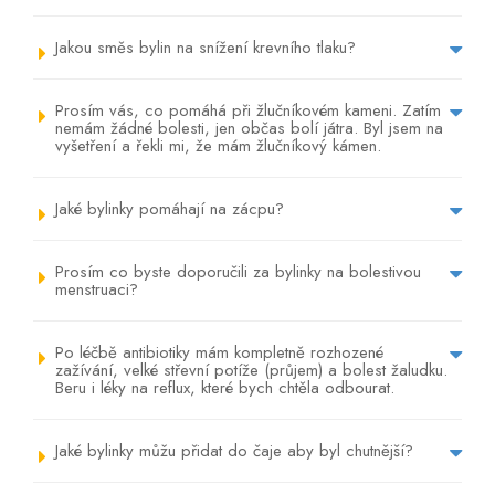
Jakou směs bylin na snížení krevního tlaku?
Prosím vás, co pomáhá při žlučníkovém kameni. Zatím
nemám žádné bolesti, jen občas bolí játra. Byl jsem na
vyšetření a řekli mi, že mám žlučníkový kámen.
Jaké bylinky pomáhají na zácpu?
Prosím co byste doporučili za bylinky na bolestivou
menstruaci?
Po léčbě antibiotiky mám kompletně rozhozené
zažívání, velké střevní potíže (průjem) a bolest žaludku.
Beru i léky na reflux, které bych chtěla odbourat.
Jaké bylinky můžu přidat do čaje aby byl chutnější?