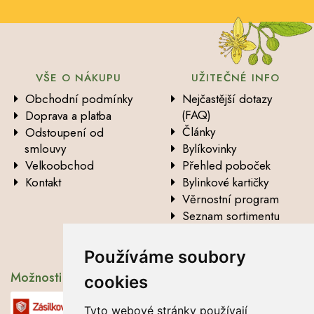
VŠE O NÁKUPU
UŽITEČNÉ INFO
Obchodní podmínky
Nejčastější dotazy
(FAQ)
Doprava a platba
Články
Odstoupení od
smlouvy
Bylíkovinky
Velkoobchod
Přehled poboček
Kontakt
Bylinkové kartičky
Věrnostní program
Seznam sortimentu
Vysvětlení analytických
údajů
Používáme soubory
Možnosti dopravy
cookies
Tyto webové stránky používají