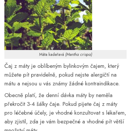
Máta kadeřavá
(Mentha crispa)
Čaj z máty je oblíbeným bylinkovým čajem, který
můžete pít pravidelně, pokud nejste alergičtí na
mátu a nejsou u vás známy žádné kontraindikace.
Obecně platí, že denní dávka máty by neměla
překročit 3-4 šálky čaje. Pokud pijete čaj z máty
pro léčebné účely, je vhodné konzultovat s lékařem,
aby zjistil, zda je vám bezpečné a vhodné pít větší
množství máty.