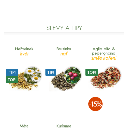
SLEVY A TIPY
Heřmánek
Brusinka
Aglio olio &
květ
nať
peperoncino
směs koření
TIP!
TIP!
TOP!
TOP!
­-15%
Máta
Kurkuma