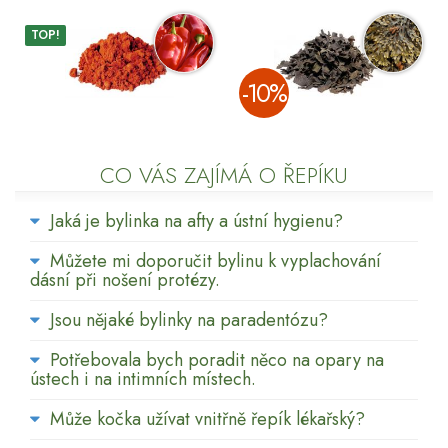
TOP!
­-10%
CO VÁS ZAJÍMÁ O ŘEPÍKU
Jaká je bylinka na afty a ústní hygienu?
Můžete mi doporučit bylinu k vyplachování
dásní při nošení protézy.
Jsou nějaké bylinky na paradentózu?
Potřebovala bych poradit něco na opary na
ústech i na intimních místech.
Může kočka užívat vnitřně řepík lékařský?