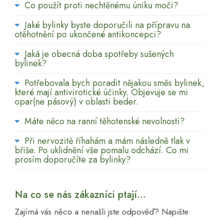
Co použít proti nechtěnému úniku moči?
Jaké bylinky byste doporučili na přípravu na
otěhotnění po ukončené antikoncepci?
Jaká je obecná doba spotřeby sušených
bylinek?
Potřebovala bych poradit nějakou směs bylinek,
které mají antivirotické účinky. Objevuje se mi
opar(ne pásový) v oblasti beder.
Máte něco na ranní těhotenské nevolnosti?
Při nervozitě říhahám a mám následně tlak v
břiše. Po uklidnění vše pomalu odchází. Co mi
prosím doporučíte za bylinky?
Na co se nás zákazníci ptají...
Zajímá vás něco a nenašli jste odpověď? Napište