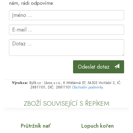
nám, rádi odpovíme.
Odeslat dotaz
Výrobce:
Bylík.cz - Lbros s.r.o., K Mlékárně 57, 54303 Vrchlabí 3, IČ:
28811101, DIČ: 28811101
Obchodní podmínky
ZBOŽÍ SOUVISEJÍCÍ S ŘEPÍKEM
Průtržník nať
Lopuch kořen