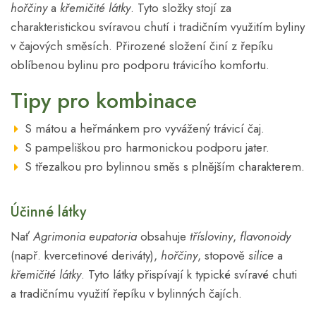
hořčiny
a
křemičité látky
. Tyto složky stojí za
charakteristickou svíravou chutí i tradičním využitím byliny
v čajových směsích. Přirozené složení činí z řepíku
oblíbenou bylinu pro podporu trávicího komfortu.
Tipy pro kombinace
S mátou a heřmánkem pro vyvážený trávicí čaj.
S pampeliškou pro harmonickou podporu jater.
S třezalkou pro bylinnou směs s plnějším charakterem.
Účinné látky
Nať
Agrimonia eupatoria
obsahuje
třísloviny
,
flavonoidy
(např. kvercetinové deriváty),
hořčiny
, stopově
silice
a
křemičité látky
. Tyto látky přispívají k typické svíravé chuti
a tradičnímu využití řepíku v bylinných čajích.