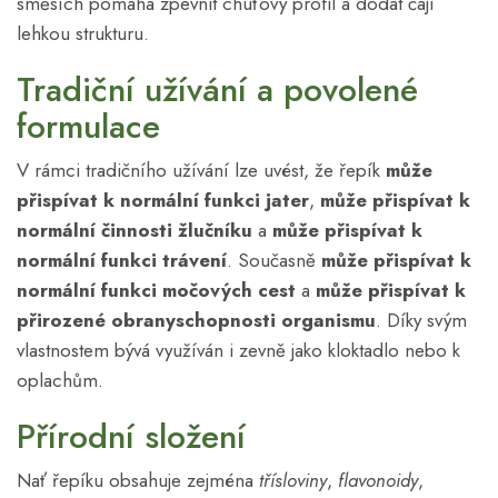
směsích pomáhá zpevnit chuťový profil a dodat čaji
lehkou strukturu.
Tradiční užívání a povolené
formulace
V rámci tradičního užívání lze uvést, že řepík
může
přispívat k normální funkci jater
,
může přispívat k
normální činnosti žlučníku
a
může přispívat k
normální funkci trávení
. Současně
může přispívat k
normální funkci močových cest
a
může přispívat k
přirozené obranyschopnosti organismu
. Díky svým
vlastnostem bývá využíván i zevně jako kloktadlo nebo k
oplachům.
Přírodní složení
Nať řepíku obsahuje zejména
třísloviny
,
flavonoidy
,