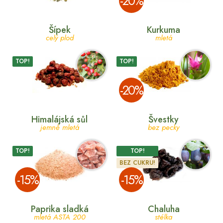
­-20%
Šípek
Kurkuma
celý plod
mletá
TOP!
TOP!
­-20%
Himalájská sůl
Švestky
jemně mletá
bez pecky
TOP!
TOP!
BEZ CUKRU!
­-15%
­-15%
Paprika sladká
Chaluha
mletá ASTA 200
stélka