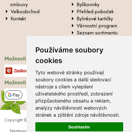
smlouvy
Bylíkovinky
Velkoobchod
Přehled poboček
Kontakt
Bylinkové kartičky
Věrnostní program
Seznam sortimentu
Vysvětlení analytických
údajů
Používáme soubory
Možnosti dopravy
cookies
Tyto webové stránky používají
soubory cookies a další sledovací
Možnosti platby
nástroje s cílem vylepšení
uživatelského prostředí, zobrazení
přizpůsobeného obsahu a reklam,
analýzy návštěvnosti webových
stránek a zjištění zdroje návštěvnosti.
Copyright
2026 Lbros s.r.o.
Souhlasím
Nastavení cookies
|
Soubory cookies
|
Zásady zpracování