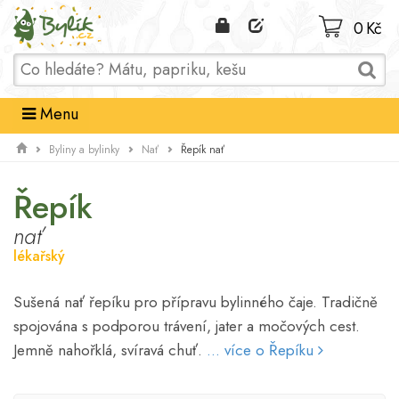
Domů
0 Kč
Menu
Řepík nať
Byliny a bylinky
Nať
Řepík
nať
lékařský
Sušená nať řepíku pro přípravu bylinného čaje. Tradičně
spojována s podporou trávení, jater a močových cest.
Jemně nahořklá, svíravá chuť.
... více o Řepíku