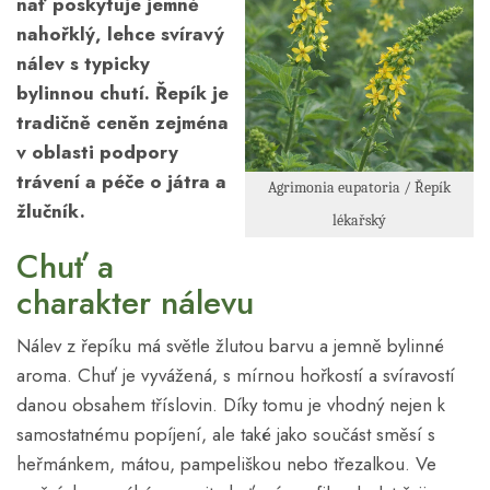
nať poskytuje jemně
nahořklý, lehce svíravý
nálev s typicky
bylinnou chutí. Řepík je
tradičně ceněn zejména
v oblasti podpory
trávení a péče o játra a
Agrimonia eupatoria / Řepík
žlučník.
lékařský
Chuť a
charakter nálevu
Nálev z řepíku má světle žlutou barvu a jemně bylinné
aroma. Chuť je vyvážená, s mírnou hořkostí a svíravostí
danou obsahem tříslovin. Díky tomu je vhodný nejen k
samostatnému popíjení, ale také jako součást směsí s
heřmánkem, mátou, pampeliškou nebo třezalkou. Ve