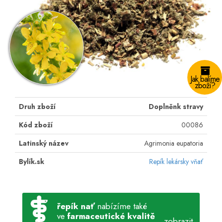
Jak balíme
zboží?
Druh zboží
Doplněnk stravy
Kód zboží
00086
Latinský název
Agrimonia eupatoria
Bylík.sk
Repík lekársky vňať
řepík nať
nabízíme také
ve
farmaceutické kvalitě
zobrazit