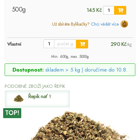
500g
145 Kč
Už sbíráte Bylíkačky?
Chci vědět více
290 Kč
Vlastní
/kg
Min. 600g, max. 5000g
Dostupnost:
skladem > 5 kg |
doručíme do 10.8.
PODOBNÉ ZBOŽÍ JAKO ŘEPÍK
Řepík nať ⚕
TOP!