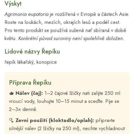
Výskyt
Agrimonia eupatoria
je rozšířená v Evropě a částech Asie.
Roste na loukách, mezích, okrajích lesů a podél cest.
Pro tento produkt se používá sušená nať sbíraná v době
květu.
Konkrétní původ suroviny není spolehlivě doložen.
Lidové názvy Řepíku
řepík lékařský, konopice
Příprava Řepíku
🫖
Nálev (čaj):
1–2 čajové lžičky nati zalijte 250 ml
vroucí vody, louhujte 10–15 minut a sceďte. Pije se
2–3× denně.
🫗
Zevní použití (kloktadlo/oplah):
připravte
silnější nálev (2 lžičky na 250 ml), nechte vychladnout