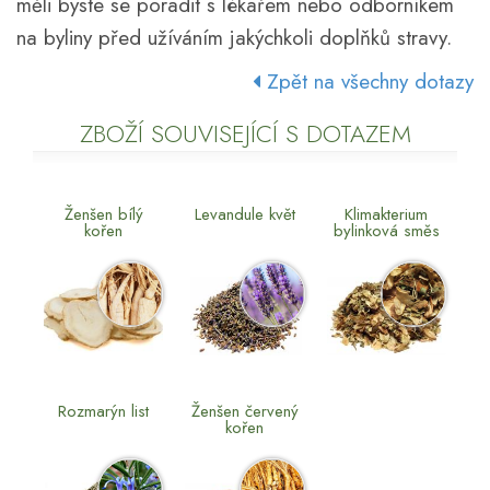
měli byste se poradit s lékařem nebo odborníkem
na byliny před užíváním jakýchkoli doplňků stravy.
Zpět na všechny dotazy
ZBOŽÍ SOUVISEJÍCÍ S DOTAZEM
Ženšen bílý
Levandule květ
Klimakterium
kořen
bylinková směs
Rozmarýn list
Ženšen červený
kořen