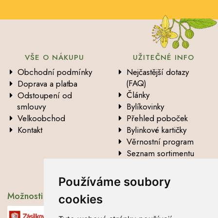
VŠE O NÁKUPU
UŽITEČNÉ INFO
Obchodní podmínky
Nejčastější dotazy
(FAQ)
Doprava a platba
Články
Odstoupení od
smlouvy
Bylíkovinky
Velkoobchod
Přehled poboček
Kontakt
Bylinkové kartičky
Věrnostní program
Seznam sortimentu
Vysvětlení analytických
údajů
Používáme soubory
Možnosti dopravy
cookies