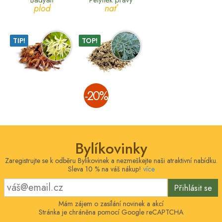
Badyán
Pelyněk pravý
plod
nať
TIP!
TOP!
­-20%
Bylíkovinky
Zaregistrujte se k odběru Bylíkovinek a nezmeškejte naši atraktivní nabídku.
Sleva 10 % na váš nákup!
více
Přihlásit se
Mám zájem o zasílání novinek a akcí
Stránka je chráněna pomocí Google reCAPTCHA