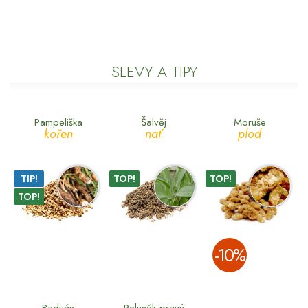
SLEVY A TIPY
Pampeliška
Šalvěj
Moruše
kořen
nať
plod
TIP!
TOP!
TOP!
TOP!
­-10%