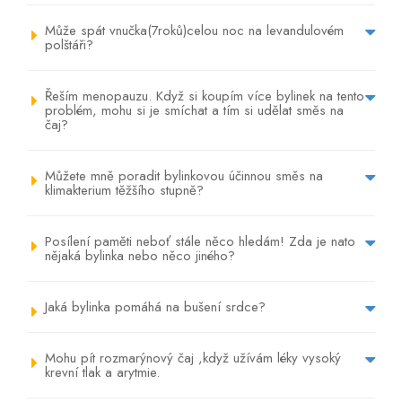
Může spát vnučka(7roků)celou noc na levandulovém
polštáři?
Řeším menopauzu. Když si koupím více bylinek na tento
problém, mohu si je smíchat a tím si udělat směs na
čaj?
Můžete mně poradit bylinkovou účinnou směs na
klimakterium těžšího stupně?
Posílení paměti neboť stále něco hledám! Zda je nato
nějaká bylinka nebo něco jiného?
Jaká bylinka pomáhá na bušení srdce?
Mohu pít rozmarýnový čaj ,když užívám léky vysoký
krevní tlak a arytmie.