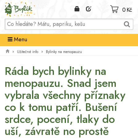
Domů
0 Kč
Menu
Užitečné info
Bylinky na menopauzu
Ráda bych bylinky na
menopauzu. Snad jsem
vybrala všechny příznaky
co k tomu patří. Bušení
srdce, pocení, tlaky do
uší, závratě no prostě