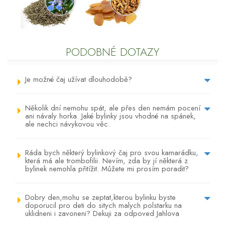
PODOBNÉ DOTAZY
Je možné čaj užívat dlouhodobě?
Několik dní nemohu spát, ale přes den nemám pocení
ani návaly horka. Jaké bylinky jsou vhodné na spánek,
ale nechci návykovou věc.
Ráda bych některý bylinkový čaj pro svou kamarádku,
která má ale trombofilii. Nevím, zda by jí některá z
bylinek nemohla přitížit. Můžete mi prosím poradit?
Dobry den,mohu se zeptat,kterou bylinku byste
doporucil pro deti do sitych malych polstarku na
uklidneni i zavoneni? Dekuji za odpoved Jahlova