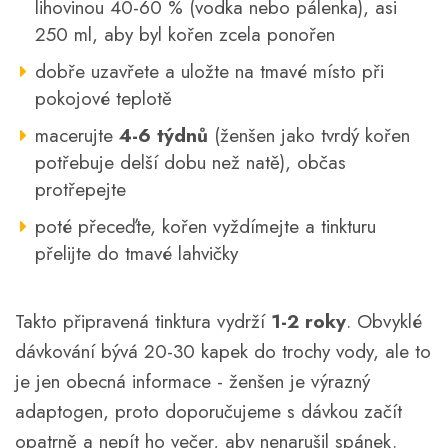
lihovinou 40-60 % (vodka nebo pálenka), asi
250 ml, aby byl kořen zcela ponořen
dobře uzavřete a uložte na tmavé místo při
pokojové teplotě
macerujte
4-6 týdnů
(ženšen jako tvrdý kořen
potřebuje delší dobu než natě), občas
protřepejte
poté přeceďte, kořen vyždímejte a tinkturu
přelijte do tmavé lahvičky
Takto připravená tinktura vydrží
1-2 roky
. Obvyklé
dávkování bývá 20-30 kapek do trochy vody, ale to
je jen obecná informace - ženšen je výrazný
adaptogen, proto doporučujeme s dávkou začít
opatrně a nepít ho večer, aby nenarušil spánek.