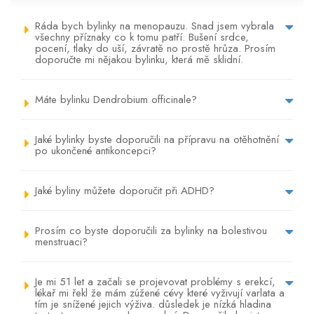
Ráda bych bylinky na menopauzu. Snad jsem vybrala
všechny příznaky co k tomu patří. Bušení srdce,
pocení, tlaky do uší, závratě no prostě hrůza. Prosím
doporučte mi nějakou bylinku, která mě sklidní.
Máte bylinku Dendrobium officinale?
Jaké bylinky byste doporučili na přípravu na otěhotnění
po ukončené antikoncepci?
Jaké byliny můžete doporučit při ADHD?
Prosím co byste doporučili za bylinky na bolestivou
menstruaci?
Je mi 51 let a začali se projevovat problémy s erekcí,
lékař mi řekl že mám zúžené cévy které vyživují varlata a
tím je snížené jejich výživa. důsledek je nízká hladina