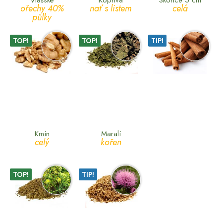
Vlašské
Kopřiva
Skořice 5 cm
ořechy 40%
nať s listem
celá
půlky
TOP!
TOP!
TIP!
Kmín
Maralí
celý
kořen
TOP!
TIP!