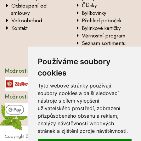
Články
Odstoupení od
smlouvy
Bylíkovinky
Velkoobchod
Přehled poboček
Kontakt
Bylinkové kartičky
Věrnostní program
Seznam sortimentu
Vysvětlení analytických
údajů
Používáme soubory
Možnosti dopravy
cookies
Tyto webové stránky používají
soubory cookies a další sledovací
Možnosti platby
nástroje s cílem vylepšení
uživatelského prostředí, zobrazení
přizpůsobeného obsahu a reklam,
analýzy návštěvnosti webových
stránek a zjištění zdroje návštěvnosti.
Copyright
2026 Lbros s.r.o.