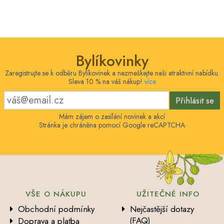
Bylíkovinky
Zaregistrujte se k odběru Bylíkovinek a nezmeškejte naši atraktivní nabídku.
Sleva 10 % na váš nákup!
více
Přihlásit se
Mám zájem o zasílání novinek a akcí
Stránka je chráněna pomocí Google reCAPTCHA
VŠE O NÁKUPU
UŽITEČNÉ INFO
Obchodní podmínky
Nejčastější dotazy
(FAQ)
Doprava a platba