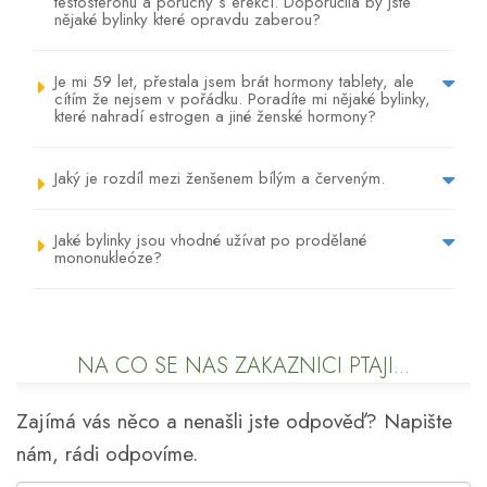
testosteronu a poruchy s erekcí. Doporučila by jste
nějaké bylinky které opravdu zaberou?
Je mi 59 let, přestala jsem brát hormony tablety, ale
cítím že nejsem v pořádku. Poradíte mi nějaké bylinky,
které nahradí estrogen a jiné ženské hormony?
Jaký je rozdíl mezi ženšenem bílým a červeným.
Jaké bylinky jsou vhodné užívat po prodělané
mononukleóze?
NA CO SE NÁS ZÁKAZNÍCI PTAJÍ...
Zajímá vás něco a nenašli jste odpověď? Napište
nám, rádi odpovíme.