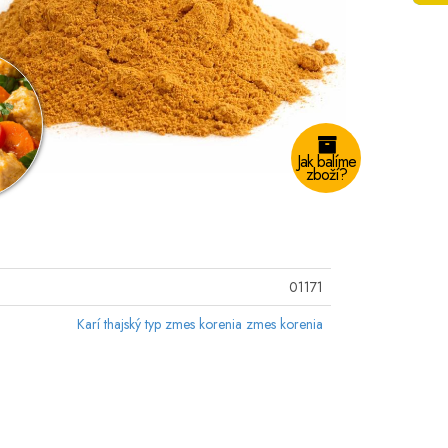
Jak balíme
zboží?
01171
Karí thajský typ zmes korenia zmes korenia