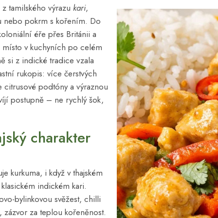
 z tamilského výrazu
kari
,
u nebo pokrm s kořením. Do
oloniální éře přes Británii a
é místo v kuchyních po celém
ě si z indické tradice vzala
astní rukopis: více čerstvých
e citrusové podtóny a výraznou
zvíjí postupně – ne rychlý šok,
ajský charakter
uje kurkuma, i když v thajském
 klasickém indickém kari.
ovo-bylinkovou svěžest, chilli
, zázvor za teplou kořeněnost.