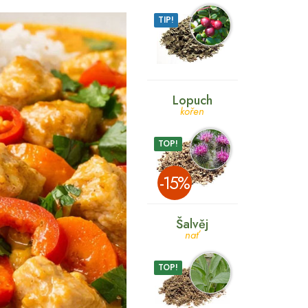
TIP!
Lopuch
kořen
TOP!
­-15%
Šalvěj
nať
TOP!