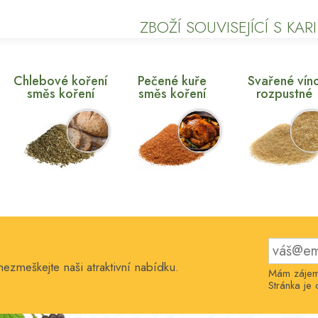
ZBOŽÍ SOUVISEJÍCÍ S KARI
Chlebové koření
Pečené kuře
Svařené vín
směs koření
směs koření
rozpustné
nezmeškejte naši atraktivní nabídku.
Mám zájem 
Stránka j