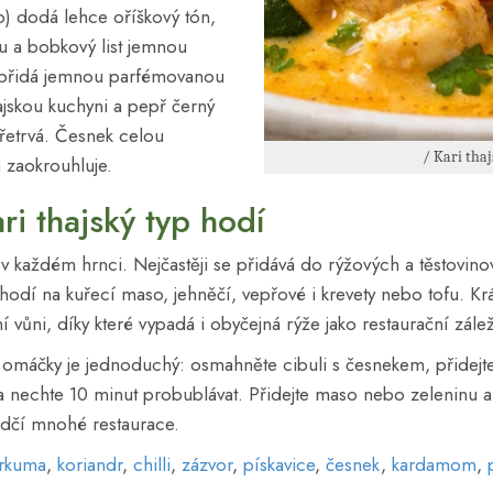
o) dodá lehce oříškový tón,
u a bobkový list jemnou
přidá jemnou parfémovanou
ajskou kuchyni a pepř černý
přetrvá. Česnek celou
/ Kari thaj
 zaokrouhluje.
ri thajský typ hodí
 v každém hrnci. Nejčastěji se přidává do rýžových a těstovino
hodí na kuřecí maso, jehněčí, vepřové i krevety nebo tofu. K
vůni, díky které vypadá i obyčejná rýže jako restaurační záleži
 omáčky je jednoduchý: osmahněte cibuli s česnekem, přidejte 1
nechte 10 minut probublávat. Přidejte maso nebo zeleninu a
edčí mnohé restaurace.
rkuma
,
koriandr
,
chilli
,
zázvor
,
pískavice
,
česnek
,
kardamom
,