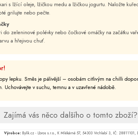
kari s lžící oleje, lžičkou medu a lžičkou jogurtu. Naložte ku
té grilujte nebo pečte.
áčky
kari do zeleninové polévky nebo čočkové omáčky na začátku va
rvu a hřejivou chuť.
r!
py lepku. Směs je pálivější – osobám citlivým na chilli dopo
 Uchovávejte v suchu, temnu a v uzavřené nádobě.
Zajímá vás něco dalšího o tomto zboží? 
Výrobce:
Bylík.cz - Lbros s.r.o., K Mlékárně 57, 54303 Vrchlabí 3, IČ: 28811101