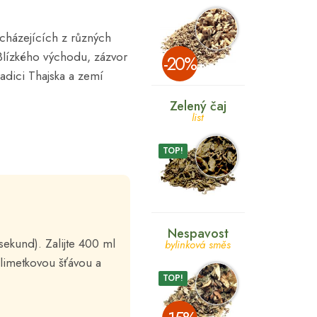
cházejících z různých
 Blízkého východu, zázvor
­-20%
radici Thajska a zemí
Zelený čaj
list
TOP!
Nespavost
 sekund). Zalijte 400 ml
bylinková směs
limetkovou šťávou a
TOP!