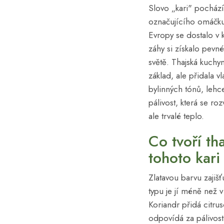
Slovo „kari" pochází
označujícího omáčk
Evropy se dostalo v k
záhy si získalo pevn
světě. Thajská kuchyn
základ, ale přidala vl
bylinných tónů, lehc
pálivost, která se ro
ale trvalé teplo.
Co tvoří th
tohoto kari
Zlatavou barvu zajišť
typu je jí méně než v
Koriandr přidá citrus
odpovídá za pálivost