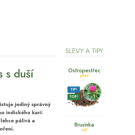
SLEVY A TIPY
s s duší
Ostropestřec
plod
TIP!
TOP!
istuje jediný správný
ho indického kari:
 lehce pálivá a
Brusinka
oření.
nať