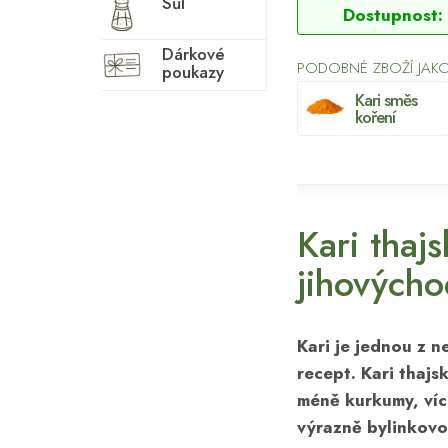
Sůl
Dostupnost:
Dárkové
PODOBNÉ ZBOŽÍ JAKO 
poukazy
Kari směs
koření
Kari thaj
jihovýcho
Kari je jednou z n
recept. Kari thajs
méně kurkumy, více
výrazně bylinkovo