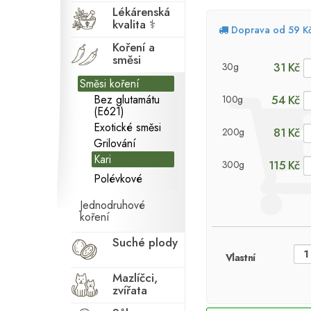
Lékárenská
kvalita ⚕
Doprava od 59 K
Koření a
směsi
31 Kč
30g
Směsi koření
Bez glutamátu
54 Kč
100g
(E621)
Exotické směsi
81 Kč
200g
Grilování
Kari
115 Kč
300g
Polévkové
Jednodruhové
koření
Suché plody
Vlastní
Mazlíčci,
zvířata