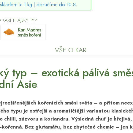
skladem > 1 kg |
doručíme do 10.8.
KARI THAJSKÝ TYP
Kari Madras
směs koření
VŠE O KARI
ský typ – exotická pálivá smě
dní Asie
ejrozšířenějších kořenících směsí světa – a přitom neex
kého typu je ostřejší a aromatičtější variantou klasické
 chilli, zázvoru a koríandru. Výsledná chuť je hřejivá,
-kořenná. Bez glutamátu, bez zbytečné chemie – jen k