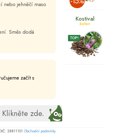
­-15%
řecí nebo jehněčí maso
Kostival
kořen
ření. Směs dodá
TOP!
ručujeme začít s
Klikněte zde.
, DIČ: 28811101
Obchodní podmínky