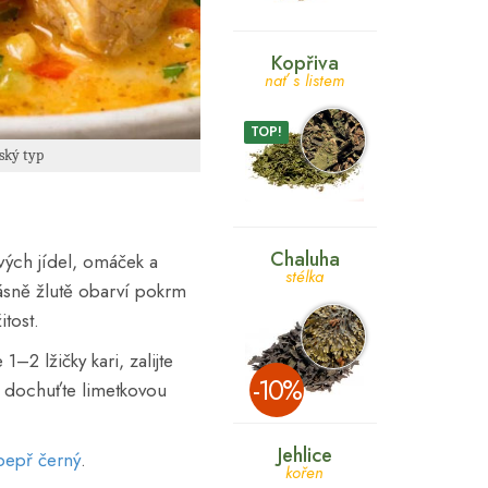
Kopřiva
nať s listem
TOP!
ský typ
Chaluha
vých jídel, omáček a
stélka
rásně žlutě obarví pokrm
tost.
–2 lžičky kari, zalijte
­-10%
 dochuťte limetkovou
Jehlice
pepř černý
.
kořen