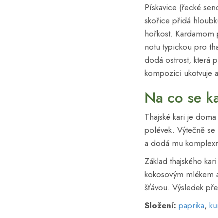
Pískavice (řecké sen
skořice přidá hloubk
hořkost. Kardamom 
notu typickou pro th
dodá ostrost, která 
kompozici ukotvuje a
Na co se ka
Thajské kari je doma
polévek. Výtečně se 
a dodá mu komplexní 
Základ thajského kari
kokosovým mlékem a 
šťávou. Výsledek př
Složení:
paprika
,
ku