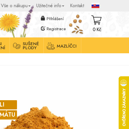
Vše o nákupu
Užitečné info
Kontakt
Přihlášení
Registrace
0 Kč
I
SUŠENÉ
MAZLÍČCI
NÍ
PLODY
LI
AMÁTU