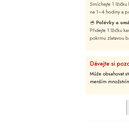
Smíchejte 1 lžičku 
na 1–4 hodiny a po
🥣
Polévky a om
Přidejte 1 lžičku 
pokrmu zlatavou ba
Dávejte si pozo
Může obsahovat sto
menším množstvím.