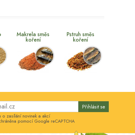
o
Makrela směs
Pstruh směs
koření
koření
Přihlásit se
o zasílání novinek a akcí
e chráněna pomocí Google reCAPTCHA