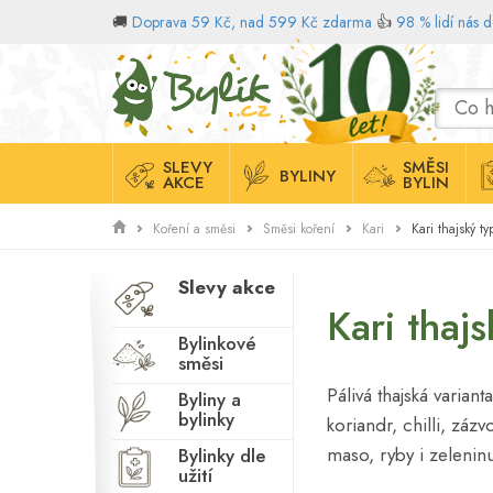
🚚
Doprava 59 Kč, nad 599 Kč zdarma
👍
98 % lidí nás 
Domů
SLEVY
SMĚSI
BYLINY
AKCE
BYLIN
Kari thajský t
Koření a směsi
Směsi koření
Kari
Slevy akce
Kari thaj
Bylinkové
směsi
Pálivá thajská varian
Byliny a
bylinky
koriandr, chilli, zá
maso, ryby i zelenin
Bylinky dle
užití