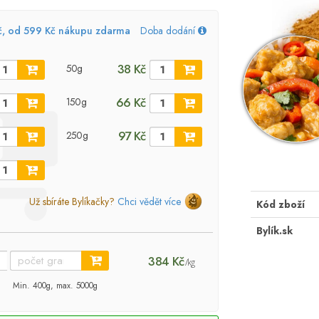
č, od 599 Kč nákupu zdarma
Doba dodání
38 Kč
50g
66 Kč
150g
97 Kč
250g
Už sbíráte Bylíkačky?
Chci vědět více
Kód zboží
Bylík.sk
384 Kč
/kg
Min. 400g, max. 5000g