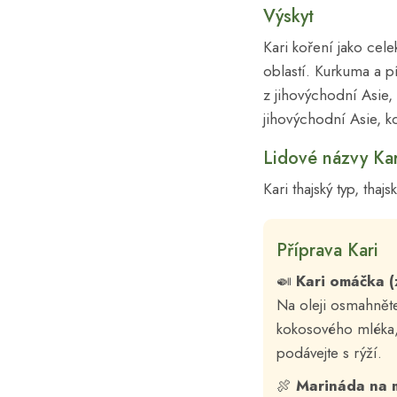
Výskyt
Kari koření jako ce
oblastí. Kurkuma a p
z jihovýchodní Asie, 
jihovýchodní Asie, kd
Lidové názvy Kar
Kari thajský typ, thajs
Příprava Kari
🍛
Kari omáčka (
Na oleji osmahněte 
kokosového mléka,
podávejte s rýží.
🍖
Marináda na 