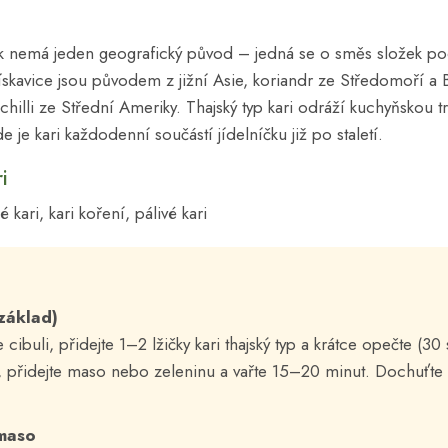
lek nemá jeden geografický původ – jedná se o směs složek po
ískavice jsou původem z jižní Asie, koriandr ze Středomoří a
chilli ze Střední Ameriky. Thajský typ kari odráží kuchyňskou t
e je kari každodenní součástí jídelníčku již po staletí.
i
ké kari, kari koření, pálivé kari
základ)
cibuli, přidejte 1–2 lžičky kari thajský typ a krátce opečte (30
 přidejte maso nebo zeleninu a vařte 15–20 minut. Dochuťte 
maso