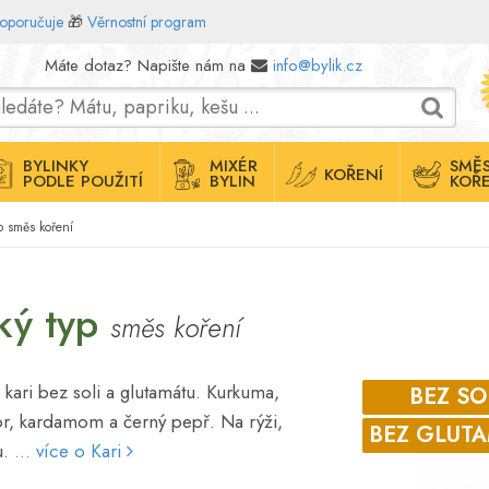
doporučuje
🎁
Věrnostní program
Máte dotaz? Napište nám na
info@bylik.cz
BYLINKY
MIXÉR
SMĚS
KOŘENÍ
PODLE POUŽITÍ
BYLIN
KOŘE
yp směs koření
ský typ
směs koření
ta kari bez soli a glutamátu. Kurkuma,
BEZ SO
zvor, kardamom a černý pepř. Na rýži,
BEZ GLUT
u.
... více o Kari