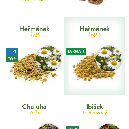
Heřmánek
Heřmánek
květ
květ ⚕
TIP!
FARMA ⚕
TOP!
Chaluha
Ibišek
stélka
květ řezaný