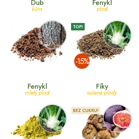
Dub
Fenykl
kůra
plod
TOP!
­-15%
Fenykl
Fíky
mletý plod
sušené plody
BEZ CUKRU!