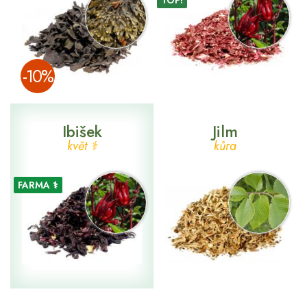
TOP!
­-10%
Ibišek
Jilm
květ ⚕
kůra
FARMA ⚕