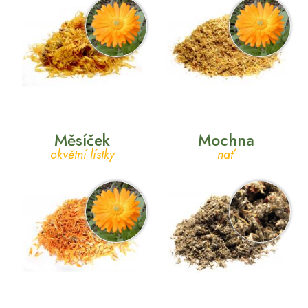
Měsíček
Mochna
okvětní lístky
nať