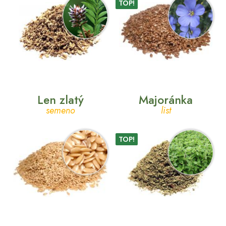
TOP!
Len zlatý
Majoránka
semeno
list
TOP!