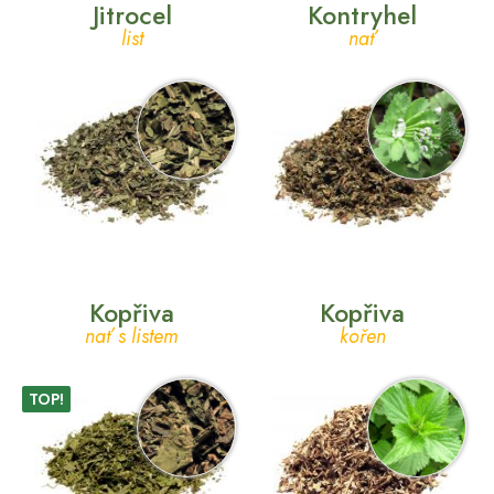
Jitrocel
Kontryhel
list
nať
Kopřiva
Kopřiva
nať s listem
kořen
TOP!