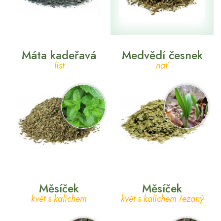
Máta kadeřavá
Medvědí česnek
list
nať
Měsíček
Měsíček
květ s kalichem
květ s kalichem řezaný