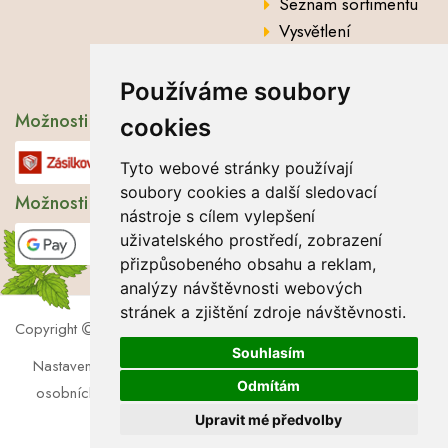
Seznam sortimentu
Vysvětlení
analytických údajů
Používáme soubory
Možnosti dopravy
cookies
Tyto webové stránky používají
soubory cookies a další sledovací
Možnosti platby
nástroje s cílem vylepšení
uživatelského prostředí, zobrazení
přizpůsobeného obsahu a reklam,
analýzy návštěvnosti webových
stránek a zjištění zdroje návštěvnosti.
Copyright
2026 Lbros s.r.o.
Souhlasím
Nastavení cookies
|
Soubory cookies
|
Zásady zpracování
Odmítám
osobních údajů
|
Souhlas se zpracováním osobních údajů
Upravit mé předvolby