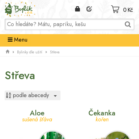
Domů
0 Kč
Menu
Bylinky dle užití
Střeva
Střeva
Toggle Dropdown
podle abecedy
Aloe
Čekanka
sušená šťáva
kořen