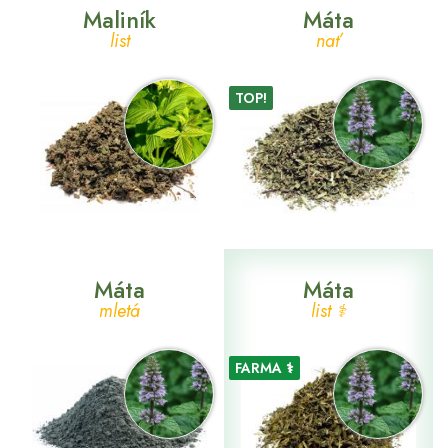
Maliník
Máta
list
nať
TOP!
Máta
Máta
mletá
list ⚕
FARMA ⚕