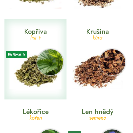
Kopřiva
Krušina
list ⚕
kůra
FARMA ⚕
Lékořice
Len hnědý
kořen
semeno