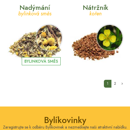
Nadýmání
Nátržník
bylinková směs
kořen
BYLINKOVÁ SMĚS
(current)
1
2
Bylíkovinky
Zaregistrujte se k odběru Bylíkovinek a nezmeškejte naši atraktivní nabídku.