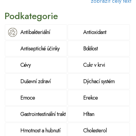
zobrazit celý text
hotové směsi z nabídky Bylík.cz.
Podkategorie
Antibakteriální
Antioxidant
Antiseptické účinky
Bdělost
Cévy
Cukr v krvi
Duševní zdraví
Dýchací systém
Emoce
Erekce
Gastrointestinální trakt
Hltan
Hmotnost a hubnutí
Cholesterol