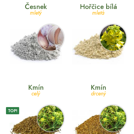
Česnek
Hořčice bílá
mletý
mletá
Kmín
Kmín
celý
drcený
TOP!