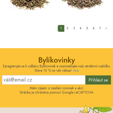
(current)
1
2
3
4
5
6
7
Bylíkovinky
Zaregistrujte se k odběru Bylíkovinek a nezmeškejte naši atraktivní nabídku.
Sleva 10 % na váš nákup!
více
Přihlásit se
Mám zájem o zasílání novinek a akcí
Stránka je chráněna pomocí Google reCAPTCHA