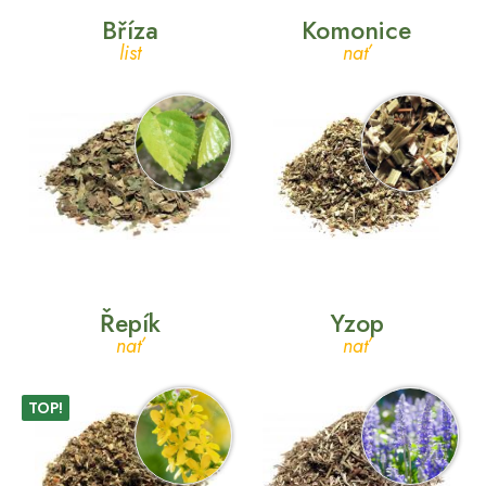
Bříza
Komonice
list
nať
Řepík
Yzop
nať
nať
TOP!