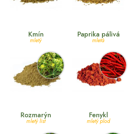
Kmín
Paprika pálivá
mletý
mletá
Rozmarýn
Fenykl
mletý list
mletý plod