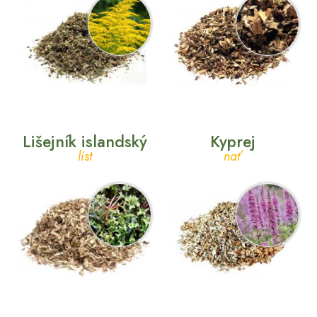
Lišejník islandský
Kyprej
list
nať