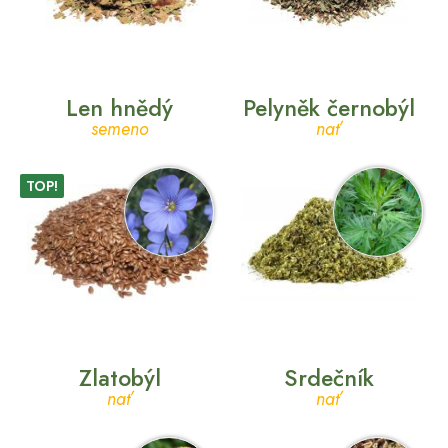
Len hnědý
Pelyněk černobýl
semeno
nať
TOP!
Zlatobýl
Srdečník
nať
nať