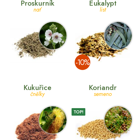
Proskurník
Eukalypt
nať
list
­-10%
Kukuřice
Koriandr
čnělky
semeno
TOP!