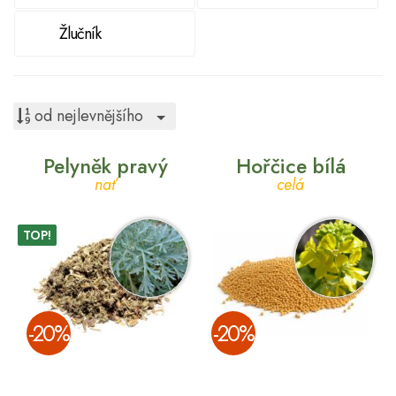
Žlučník
Toggle Dropdown
od nejlevnějšího
Pelyněk pravý
Hořčice bílá
nať
celá
TOP!
­-20%
­-20%