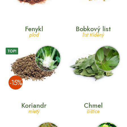
Fenykl
Bobkový list
plod
list tříděný
TOP!
­-15%
Koriandr
Chmel
mletý
šištice