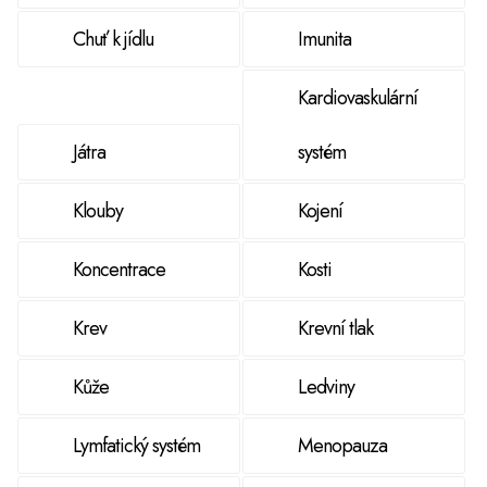
Chuť k jídlu
Imunita
Kardiovaskulární
Játra
systém
Klouby
Kojení
Koncentrace
Kosti
Krev
Krevní tlak
Kůže
Ledviny
Lymfatický systém
Menopauza