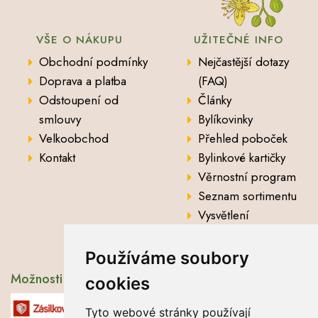
VŠE O NÁKUPU
UŽITEČNÉ INFO
Obchodní podmínky
Nejčastější dotazy
Doprava a platba
(FAQ)
Odstoupení od
Články
smlouvy
Bylíkovinky
Velkoobchod
Přehled poboček
Kontakt
Bylinkové kartičky
Věrnostní program
Seznam sortimentu
Vysvětlení
analytických údajů
Používáme soubory
Možnosti dopravy
cookies
Tyto webové stránky používají