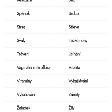
Relaxace
Sex
Spánek
Srdce
Stres
Střeva
Svaly
Těžké nohy
Trávení
Usínání
Vaginální mikroflóra
Vitalita
Vitamíny
Vykašlávání
Vylučování
Záněty
Žaludek
Žíly